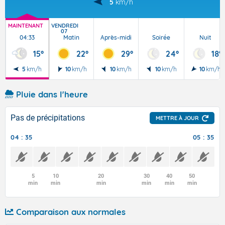
5
km/h
MAINTENANT
VENDREDI
07
04:33
Matin
Après-midi
Soirée
Nuit
15°
22°
29°
24°
18°
5
km/h
10
km/h
10
km/h
10
km/h
10
km/h
Pluie dans l'heure
Pas de précipitations
METTRE À JOUR
04 : 35
05 : 35
5
10
20
30
40
50
min
min
min
min
min
min
Comparaison aux normales