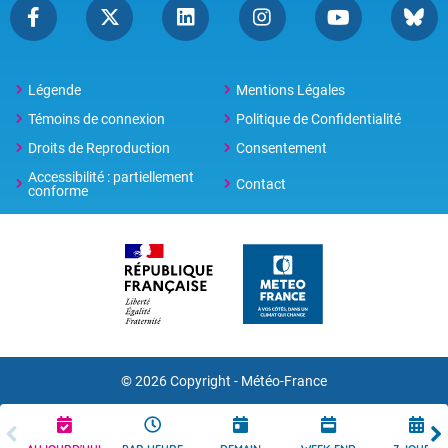
Légende
Mentions Légales
Témoins de connexion
Politique de Confidentialité
Droits de Reproduction
Consentement
Accessibilité : partiellement
Contact
conforme
© 2026 Copyright -
Météo-France