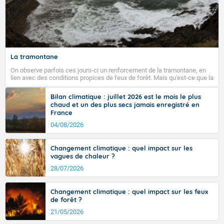
La tramontane
On observe parfois ces jours-ci un renforcement de la tramontane, en
lien avec des conditions propices de feux de forêt. Mais qu'est-ce que la
tramontane ? Quelles sont ses caractéristiques ? La tramontane est un
vent turbulent soufflant de secteur nord-ouest à nord, ou ouest à nord-
Bilan climatique : juillet 2026 est le mois le plus
ouest, dans un secteur qui part du Roussillon à la vallée de l’Aude et à
chaud et un des plus secs jamais enregistré en
l’ouest de l’Hérault. L’étymologie de ce vent vient du latin trasmontanus,
France
signifiant au-delà des monts, en allusion aux régions montagneuses
d’où provient ce vent.
04/08/2026
Changement climatique : quel impact sur les
vagues de chaleur ?
28/07/2026
Changement climatique : quel impact sur les feux
de forêt ?
21/05/2026