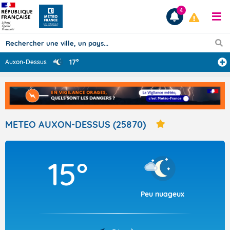
4
17°
Auxon-Dessus
Prévisions
TOUS LES RÉSULTATS
METEO AUXON-DESSUS (25870)
Articles
15°
Peu nuageux