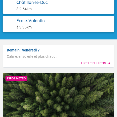
Châtillon-le-Duc
à 2.54km
École-Valentin
à 3.35km
Demain : vendredi 7
Calme, ensoleillé et plus chaud.
LIRE LE BULLETIN
INFOS MÉTÉO