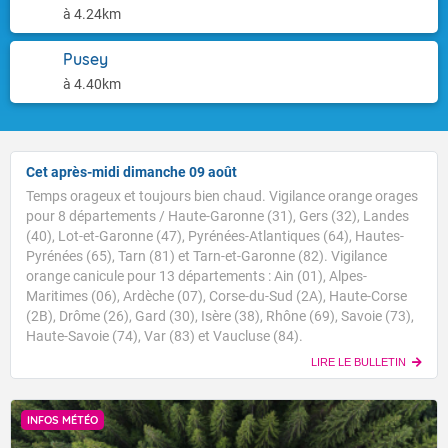
à 4.24km
Pusey
à 4.40km
Cet après-midi dimanche 09 août
Temps orageux et toujours bien chaud. Vigilance orange orages
pour 8 départements / Haute-Garonne (31), Gers (32), Landes
(40), Lot-et-Garonne (47), Pyrénées-Atlantiques (64), Hautes-
Pyrénées (65), Tarn (81) et Tarn-et-Garonne (82). Vigilance
orange canicule pour 13 départements : Ain (01), Alpes-
Maritimes (06), Ardèche (07), Corse-du-Sud (2A), Haute-Corse
(2B), Drôme (26), Gard (30), Isère (38), Rhône (69), Savoie (73),
Haute-Savoie (74), Var (83) et Vaucluse (84).
LIRE LE BULLETIN
INFOS MÉTÉO