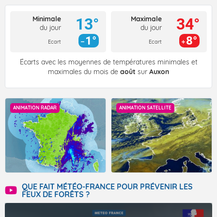
Minimale
Maximale
13°
34°
du jour
du jour
1°
8°
Ecart
Ecart
Écarts avec les moyennes de températures minimales et
maximales du mois de
août
sur
Auxon
ANIMATION RADAR
ANIMATION SATELLITE
QUE FAIT MÉTÉO-FRANCE POUR PRÉVENIR LES
FEUX DE FORÊTS ?