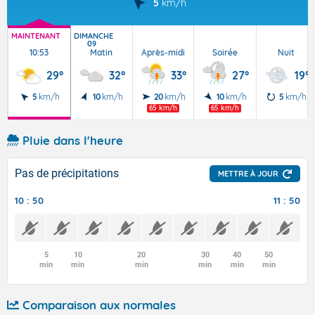
5
km/h
MAINTENANT
DIMANCHE
09
10:53
Matin
Après-midi
Soirée
Nuit
29°
32°
33°
27°
19°
5
km/h
10
km/h
20
km/h
10
km/h
5
km/h
65 km/h
65 km/h
Pluie dans l'heure
Pas de précipitations
METTRE À JOUR
10 : 50
11 : 50
5
10
20
30
40
50
min
min
min
min
min
min
Comparaison aux normales