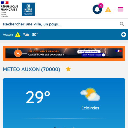
4
30°
Auxon
Prévisions
TOUS LES RÉSULTATS
METEO AUXON (70000)
Articles
29°
Eclaircies