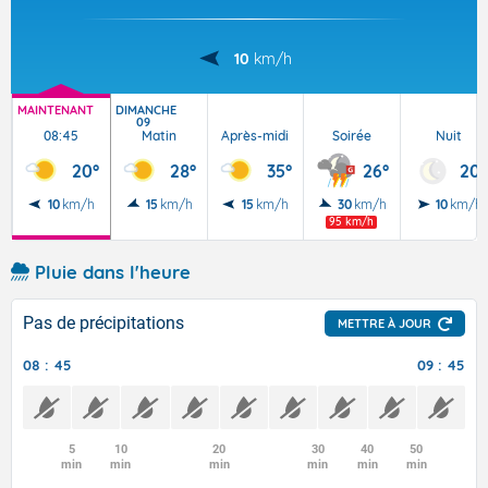
10
km/h
MAINTENANT
DIMANCHE
09
08:45
Matin
Après-midi
Soirée
Nuit
20°
28°
35°
26°
20°
10
km/h
15
km/h
15
km/h
30
km/h
10
km/h
95 km/h
Pluie dans l'heure
Pas de précipitations
METTRE À JOUR
08 : 45
09 : 45
5
10
20
30
40
50
min
min
min
min
min
min