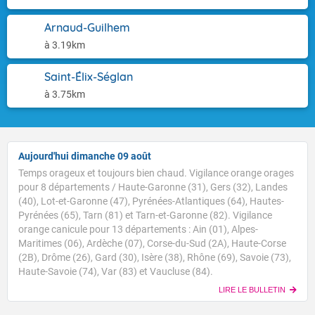
Arnaud-Guilhem
à 3.19km
Saint-Élix-Séglan
à 3.75km
Aujourd'hui dimanche 09 août
Temps orageux et toujours bien chaud. Vigilance orange orages
pour 8 départements / Haute-Garonne (31), Gers (32), Landes
(40), Lot-et-Garonne (47), Pyrénées-Atlantiques (64), Hautes-
Pyrénées (65), Tarn (81) et Tarn-et-Garonne (82). Vigilance
orange canicule pour 13 départements : Ain (01), Alpes-
Maritimes (06), Ardèche (07), Corse-du-Sud (2A), Haute-Corse
Voici les températures relevées à 07h suivies des
(2B), Drôme (26), Gard (30), Isère (38), Rhône (69), Savoie (73),
maximales prévues cet après-midi : Brest : 12/27 Paris
Haute-Savoie (74), Var (83) et Vaucluse (84).
: 20/34 Lyon : 22/37 Biarritz : 20/27 Cherbourg : 19/27
LIRE LE BULLETIN
Tours : 24/34 Clermont-Fd : 22/34 Perpignan : 23/32
TENDANCE POUR LES JOURS SUIVANTS
Nice : 27/32 Rennes : 20/33 Nancy : 16/32 Limoges :