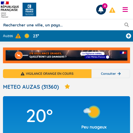
4
23°
Auzas
Prévisions
TOUS LES RÉSULTATS
VIGILANCE ORANGE EN COURS
Consulter
Articles
METEO AUZAS (31360)
20°
Peu nuageux