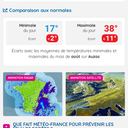
Comparaison aux normales
Minimale
Maximale
17°
38°
du jour
du jour
2°
11°
Ecart
Ecart
Écarts avec les moyennes de températures minimales et
maximales du mois de
août
sur
Auzas
ANIMATION RADAR
ANIMATION SATELLITE
QUE FAIT MÉTÉO-FRANCE POUR PRÉVENIR LES