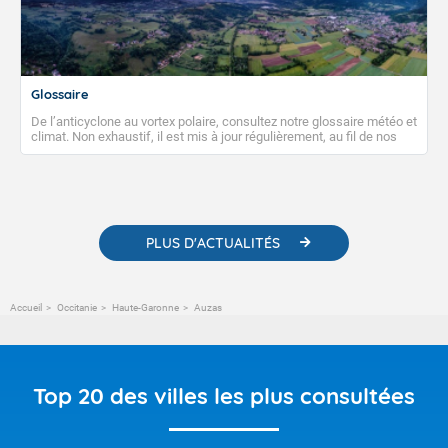
Glossaire
De l’anticyclone au vortex polaire, consultez notre glossaire météo et
climat. Non exhaustif, il est mis à jour régulièrement, au fil de nos
publications. Vous y trouverez également des liens utiles vers nos
contenus pédagogiques concernant les phénomènes
météorologiques et des informations scientifiques sur le
changement climatique.
PLUS D'ACTUALITÉS
Accueil
Occitanie
Haute-Garonne
Auzas
Top 20 des villes les plus consultées