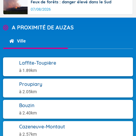
Feux de forêts : danger élevé dans le Sud
07/08/2026
A PROXIMITÉ DE AUZAS
Ville
Laffite-Toupière
à 1.89km
Proupiary
à 2.05km
Bouzin
à 2.40km
Cazeneuve-Montaut
à 2.57km