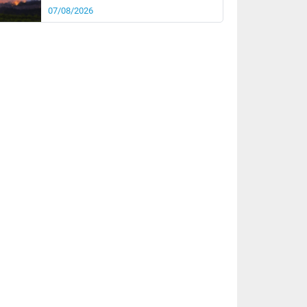
07/08/2026
rée
Nuit
26°
20°
km/h
5
km/h