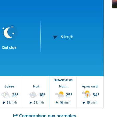
t Futuna
oid
5
km/h
Ciel clair
DIMANCHE 09
Soirée
Nuit
Matin
Après-midi
Soi
26°
18°
25°
34°
5
km/h
5
km/h
10
km/h
15
km/h
10
Comparaison aux normales