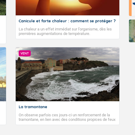
Canicule et forte chaleur : comment se protéger ?
La chaleur a un effet immédiat sur l’organisme, dès les
premières augmentations de température.
VENT
La tramontane
On observe parfois ces jours-ci un renforcement de la
tramontane, en lien avec des conditions propices de feux
de forêt. Mais qu'est-ce que la tramontane ? Quelles sont
ses caractéristiques ? La tramontane est un vent
turbulent soufflant de secteur nord-ouest à nord, ou ouest