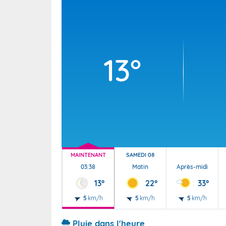
Wallis e
Grand fr
13°
MAINTENANT
SAMEDI 08
03:38
Matin
Après-midi
13°
22°
33°
5
km/h
5
km/h
5
km/h
Pluie dans l'heure