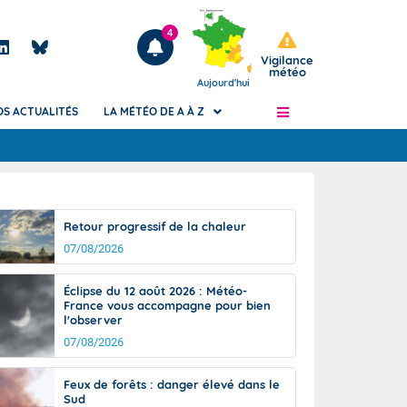
4
Vigilance
météo
Aujourd'hui
OS ACTUALITÉS
LA MÉTÉO DE A À Z
Articles
ngers
Retour progressif de la chaleur
Phénomènes dangereux de J+2 à J+7
07/08/2026
civile
Avertissement pluies intenses à l'échelle
des communes (Apic)
és
Éclipse du 12 août 2026 : Météo-
Bulletins Marine
France vous accompagne pour bien
l'observer
ateur de
Bulletins d'estimation du risque
d'avalanche
07/08/2026
-pompier
Météo des forêts
Feux de forêts : danger élevé dans le
Vigicrues
Sud