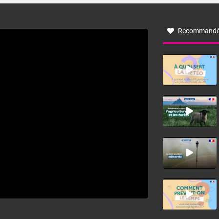
à nord-ouest, dans un secteur qui part du Roussillon à la
vallée de l’Aude et à l’ouest de l’Hérault. L’étymologie de
ce vent vient du latin trasmontanus, signifiant au-delà des
monts, en allusion aux régions montagneuses d’où
Recommandé
provient ce vent.