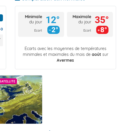
Minimale
Maximale
12°
35°
du jour
du jour
2°
8°
40
Ecart
Ecart
Écarts avec les moyennes de températures
minimales et maximales du mois de
août
sur
Avermes
SATELLITE