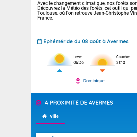
Avec le changement climatique, nos forêts sont
Découvrez la Météo des forêts, cet outil qui pe
Toulouse, où l'on retrouve Jean-Christophe Vi
France.
Ephéméride du 08 août à Avermes
Lever
Coucher
Voici les tem
06:36
21:10
31 Lyon : 35 
: 32 Nancy : 
32 Lille : 28 
Dominique
TENDANCE P
Demain : sam
Pour la sema
A PROXIMITÉ DE AVERMES
Très chaud
Au niveau du 
En matinée, le
températures 
Ville
Le soleil domi
Tendance des
donnent quel
2026 :
sur les Pyrén