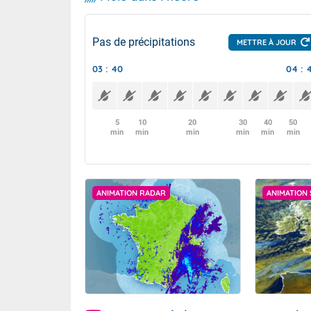
Pas de précipitations
METTRE À JOUR
03 : 40
04 : 
5
10
20
30
40
50
min
min
min
min
min
min
ANIMATION RADAR
ANIMATION 