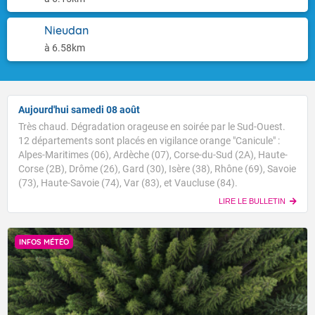
Nieudan
à 6.58km
Aujourd'hui samedi 08 août
Très chaud. Dégradation orageuse en soirée par le Sud-Ouest.
12 départements sont placés en vigilance orange "Canicule" :
Alpes-Maritimes (06), Ardèche (07), Corse-du-Sud (2A), Haute-
Corse (2B), Drôme (26), Gard (30), Isère (38), Rhône (69), Savoie
(73), Haute-Savoie (74), Var (83), et Vaucluse (84).
LIRE LE BULLETIN
INFOS MÉTÉO