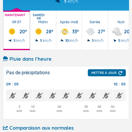
5
km/h
MAINTENANT
SAMEDI
08
09:07
Matin
Après-midi
Soirée
Nuit
20°
28°
33°
27°
20°
5
km/h
5
km/h
10
km/h
5
km/h
5
km/h
Pluie dans l'heure
Pas de précipitations
METTRE À JOUR
09 : 05
10 : 05
5
10
20
30
40
50
min
min
min
min
min
min
Comparaison aux normales