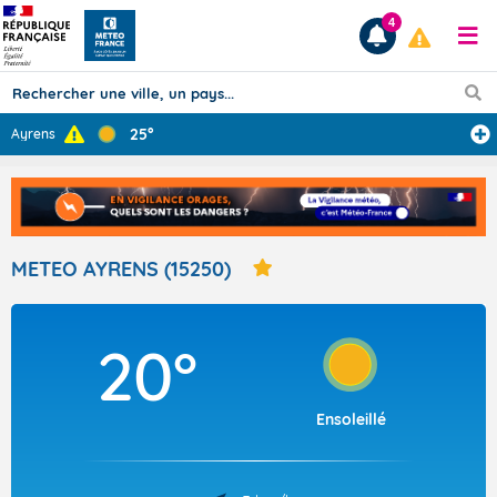
4
25°
Ayrens
Prévisions
TOUS LES RÉSULTATS
METEO AYRENS (15250)
Articles
20°
Ensoleillé