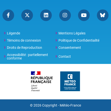
Légende
Mentions Légales
Témoins de connexion
Politique de Confidentialité
Droits de Reproduction
Consentement
Accessibilité : partiellement
Contact
conforme
© 2026 Copyright -
Météo-France