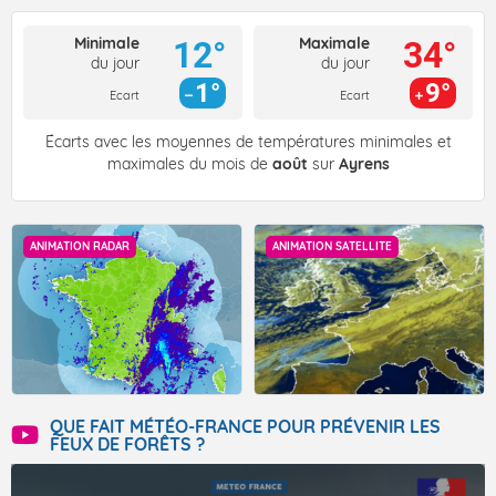
Minimale
Maximale
12°
34°
du jour
du jour
1°
9°
Ecart
Ecart
Écarts avec les moyennes de températures minimales et
maximales du mois de
août
sur
Ayrens
ANIMATION RADAR
ANIMATION SATELLITE
QUE FAIT MÉTÉO-FRANCE POUR PRÉVENIR LES
FEUX DE FORÊTS ?