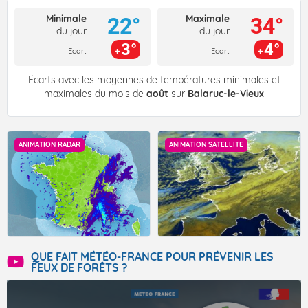
Minimale
Maximale
22°
34°
du jour
du jour
3°
4°
Ecart
Ecart
Écarts avec les moyennes de températures minimales et
maximales du mois de
août
sur
Balaruc-le-Vieux
ANIMATION RADAR
ANIMATION SATELLITE
QUE FAIT MÉTÉO-FRANCE POUR PRÉVENIR LES
FEUX DE FORÊTS ?