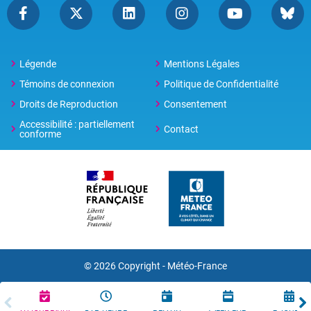
Légende
Mentions Légales
Témoins de connexion
Politique de Confidentialité
Droits de Reproduction
Consentement
Accessibilité : partiellement
Contact
conforme
© 2026 Copyright -
Météo-France