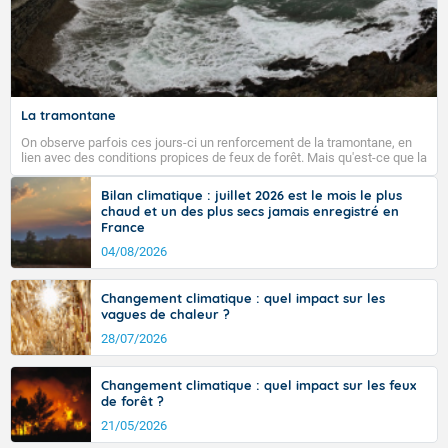
Fermer
La tramontane
On observe parfois ces jours-ci un renforcement de la tramontane, en
lien avec des conditions propices de feux de forêt. Mais qu'est-ce que la
tramontane ? Quelles sont ses caractéristiques ? La tramontane est un
vent turbulent soufflant de secteur nord-ouest à nord, ou ouest à nord-
Bilan climatique : juillet 2026 est le mois le plus
ouest, dans un secteur qui part du Roussillon à la vallée de l’Aude et à
chaud et un des plus secs jamais enregistré en
l’ouest de l’Hérault. L’étymologie de ce vent vient du latin trasmontanus,
France
signifiant au-delà des monts, en allusion aux régions montagneuses
d’où provient ce vent.
04/08/2026
Changement climatique : quel impact sur les
vagues de chaleur ?
28/07/2026
Changement climatique : quel impact sur les feux
de forêt ?
21/05/2026