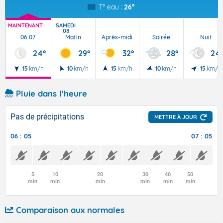
T° eau :
26°
MAINTENANT
SAMEDI
08
06:07
Matin
Après-midi
Soirée
Nuit
24°
29°
32°
28°
24
15
km/h
10
km/h
15
km/h
10
km/h
15
km/h
Pluie dans l'heure
Pas de précipitations
METTRE À JOUR
06 : 05
07 : 05
5
10
20
30
40
50
min
min
min
min
min
min
Comparaison aux normales