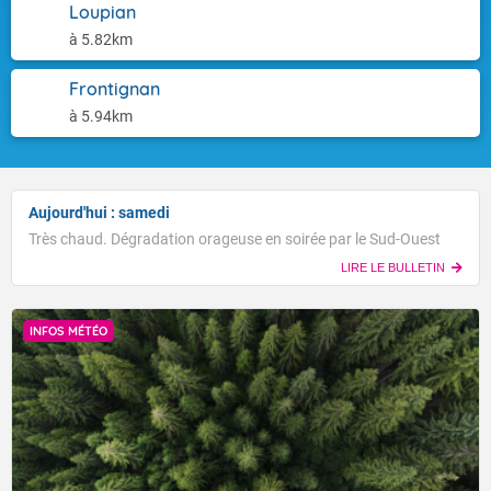
Loupian
à 5.82km
Frontignan
à 5.94km
Aujourd'hui : samedi
Très chaud. Dégradation orageuse en soirée par le Sud-Ouest
LIRE LE BULLETIN
INFOS MÉTÉO