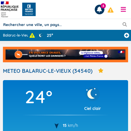
4
25°
Balaruc-le-Vieu
...
Prévisions
TOUS LES RÉSULTATS
METEO BALARUC-LE-VIEUX (34540)
Articles
24°
Ciel clair
15
km/h