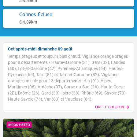
à 3.53km
Cannes-Écluse
à 4.89km
Cet après-midi dimanche 09 août
Temps orageux et toujours bien chaud. Vigilance orange orages
pour 8 départements / Haute-Garonne (31), Gers (32), Landes
(40), Lot-et-Garonne (47), Pyrénées-Atlantiques (64), Hautes-
Pyrénées (65), Tarn (81) et Tarn-et-Garonne (82). Vigilance
orange canicule pour 13 départements : Ain (01), Alpes-
Maritimes (06), Ardèche (07), Corse-du-Sud (2A), Haute-Corse
(2B), Drôme (26), Gard (30), Isère (38), Rhône (69), Savoie (73),
Haute-Savoie (74), Var (83) et Vaucluse (84).
LIRE LE BULLETIN
INFOS MÉTÉO