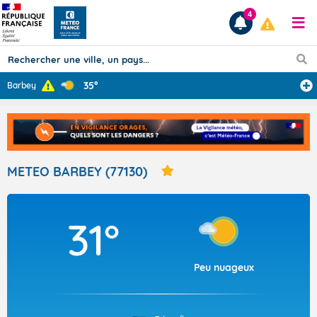
4
35°
Barbey
Prévisions
TOUS LES RÉSULTATS
METEO BARBEY (77130)
Articles
31°
Peu nuageux