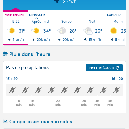
5
km/h
MAINTENANT
DIMANCHE
LUNDI 10
09
15:22
Après-midi
Soirée
Nuit
Matin
31°
34°
28°
20°
25°
5
km/h
20
km/h
20
km/h
15
km/h
5
km/h
Pluie dans l'heure
Pas de précipitations
METTRE À JOUR
15 : 20
16 : 20
5
10
20
30
40
50
min
min
min
min
min
min
Comparaison aux normales