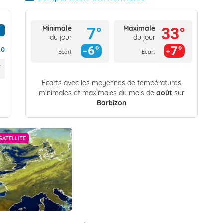
Minimale
Maximale
7°
33°
du jour
du jour
6°
7°
40
Ecart
Ecart
Écarts avec les moyennes de températures
minimales et maximales du mois de
août
sur
Barbizon
SATELLITE