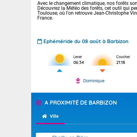
Avec le changement climatique, nos forêts sont
Découvrez la Météo des forêts, cet outil qui pe
Toulouse, où l'on retrouve Jean-Christophe Vi
France.
Ephéméride du 08 août à Barbizon
Voici les tem
Lever
Coucher
06:34
21:18
: 22/28 Paris
Clermont-Fd :
Limoges : 24/
Dominique
Lille : 22/29
TENDANCE P
Cet après-mi
Pour la sema
A PROXIMITÉ DE BARBIZON
Très chaud
départemen
Au niveau du 
températures 
Maritimes 
Ville
(26), Gard 
Tendance des
(83), et Vau
2026 :