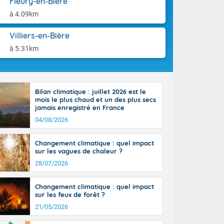
Fleury-en-Bière
st du pays en
aison.
que sur la
à 4.09km
, la chaine
 par
Villiers-en-Bière
ure nuageuse
à 5.31km
n seconde
e Midi-
u-Charentes.
 90 km/h. Les
Bilan climatique : juillet 2026 est le
 30 degrés
mois le plus chaud et un des plus secs
e, avec 34 à
jamais enregistré en France
s, et 39 à 40
04/08/2026
Changement climatique : quel impact
sur les vagues de chaleur ?
28/07/2026
e-Aquitaine,
Changement climatique : quel impact
'Île-de-
sur les feux de forêt ?
isolés
21/05/2026
maritimes sont
 ondées sont