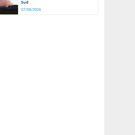
Sud
07/08/2026
it
18°
km/h