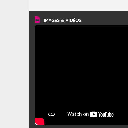
caractéristiques ? Le mistral est un vent régional,
turbulent et généralement sec, pouvant souffler à une
vitesse moyenne de 50 km/h et atteindre 80 à 100 km/h
en rafales, parfois davantage. Il parcourt la basse vallée
du Rhône et la Provence et envahit le littoral
IMAGES & VIDÉOS
méditerranéen à partir de la Camargue.