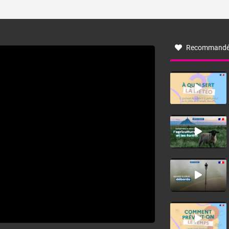
ses caractéristiques ? La tramontane est un vent
turbulent soufflant de secteur nord-ouest à nord, ou ouest
à nord-ouest, dans un secteur qui part du Roussillon à la
vallée de l’Aude et à l’ouest de l’Hérault. L’étymologie de
ce vent vient du latin trasmontanus, signifiant au-delà des
monts, en allusion aux régions montagneuses d’où
Recommandé
provient ce vent.