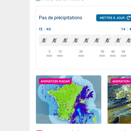
Pas de précipitations
METTRE À JOUR
13 : 40
14 : 
5
10
20
30
40
50
min
min
min
min
min
min
ANIMATION RADAR
ANIMATION 