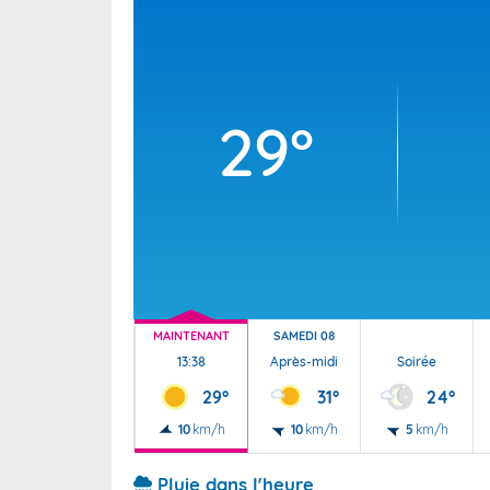
Wallis e
Grand fr
29°
MAINTENANT
SAMEDI 08
13:38
Après-midi
Soirée
29°
31°
24°
10
km/h
10
km/h
5
km/h
Pluie dans l'heure