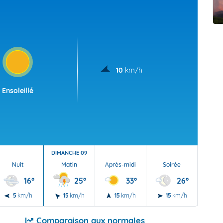
t Futuna
oid
10
km/h
Ensoleillé
DIMANCHE 09
Nuit
Matin
Après-midi
Soirée
Nu
16°
25°
33°
26°
5
km/h
15
km/h
15
km/h
15
km/h
5
Comparaison aux normales