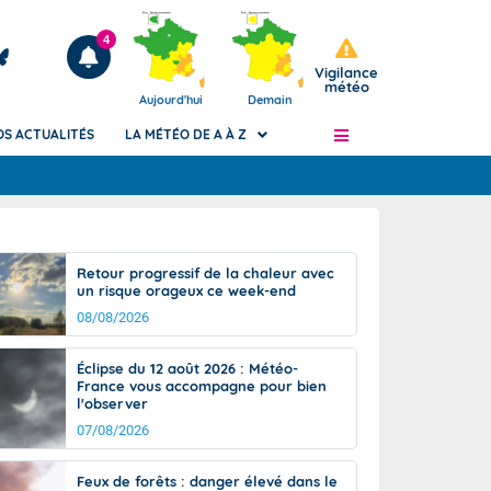
4
Vigilance
météo
Aujourd'hui
Demain
OS ACTUALITÉS
LA MÉTÉO DE A À Z
Articles
ngers
Retour progressif de la chaleur avec
Phénomènes dangereux de J+2 à J+7
un risque orageux ce week-end
civile
Avertissement pluies intenses à l'échelle
08/08/2026
des communes (Apic)
és
Bulletins Marine
Éclipse du 12 août 2026 : Météo-
France vous accompagne pour bien
ateur de
Bulletins d'estimation du risque
l'observer
d'avalanche
07/08/2026
-pompier
Météo des forêts
Vigicrues
Feux de forêts : danger élevé dans le