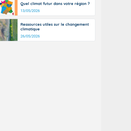
tinée, un peu
Quel climat futur dans votre région ?
ud du pays en
13/05/2026
tique. Des
ers le Jura et
Ressources utiles sur le changement
ancs de
climatique
t lumineux et
26/05/2026
nise sur le
ipitations en
km/h. Côté
mprises entre
 17 en Anjou.
açade
des pointes