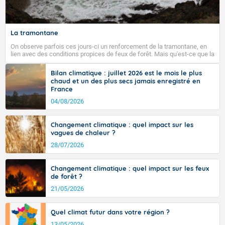
La tramontane
On observe parfois ces jours-ci un renforcement de la tramontane, en
lien avec des conditions propices de feux de forêt. Mais qu'est-ce que la
tramontane ? Quelles sont ses caractéristiques ? La tramontane est un
vent turbulent soufflant de secteur nord-ouest à nord, ou ouest à nord-
Bilan climatique : juillet 2026 est le mois le plus
ouest, dans un secteur qui part du Roussillon à la vallée de l’Aude et à
chaud et un des plus secs jamais enregistré en
l’ouest de l’Hérault. L’étymologie de ce vent vient du latin trasmontanus,
France
signifiant au-delà des monts, en allusion aux régions montagneuses
d’où provient ce vent.
04/08/2026
Changement climatique : quel impact sur les
vagues de chaleur ?
28/07/2026
Changement climatique : quel impact sur les feux
de forêt ?
21/05/2026
Quel climat futur dans votre région ?
13/05/2026