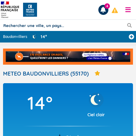
4
14°
Baudonvilliers
Prévisions
TOUS LES RÉSULTATS
METEO BAUDONVILLIERS (55170)
Articles
14°
Ciel clair