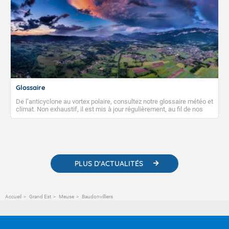
Glossaire
De l’anticyclone au vortex polaire, consultez notre glossaire météo et
climat. Non exhaustif, il est mis à jour régulièrement, au fil de nos
publications. Vous y trouverez également des liens utiles vers nos
contenus pédagogiques concernant les phénomènes
météorologiques et des informations scientifiques sur le
changement climatique.
PLUS D'ACTUALITÉS
Accueil
Grand Est
Meuse
Baudonvilliers