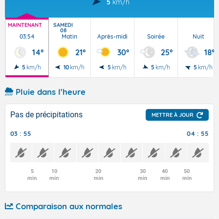
5
km/h
MAINTENANT
SAMEDI
08
03:54
Matin
Après-midi
Soirée
Nuit
14°
21°
30°
25°
18°
5
km/h
10
km/h
5
km/h
5
km/h
5
km/h
Pluie dans l'heure
Pas de précipitations
METTRE À JOUR
03 : 55
04 : 55
5
10
20
30
40
50
min
min
min
min
min
min
Comparaison aux normales