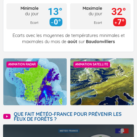
Minimale
Maximale
13°
32°
du jour
du jour
0°
7°
Ecart
Ecart
Écarts avec les moyennes de températures minimales et
maximales du mois de
août
sur
Baudonvilliers
ANIMATION RADAR
ANIMATION SATELLITE
QUE FAIT MÉTÉO-FRANCE POUR PRÉVENIR LES
FEUX DE FORÊTS ?