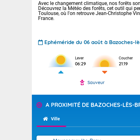
Avec le changement climatique, nos forêts sont
Découvrez la Météo des forêts, cet outil qui pe
Toulouse, où l'on retrouve Jean-Christophe Vi
France.
Ephéméride du 06 août à Bazoches-lè
Voici les tem
Lever
Coucher
06:29
21:19
Lyon : 33 Bia
25 Nancy : 29
30 Lille : 24 
Sauveur
Aujourd'hui : 
TENDANCE P
Risque ora
Pour la sema
A PROXIMITÉ DE BAZOCHES-LÈS-B
Vigilance ora
Cette semain
devrait rester
Ville
(2A), Haute-C
(84). Sur le 
Tendance des
de journée, l
2026 :
Sur les crête