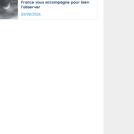
France vous accompagne pour bien
l'observer
03/08/2026
rée
Nuit
21°
15°
km/h
5
km/h