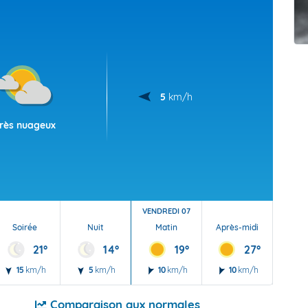
t Futuna
oid
5
km/h
rès nuageux
VENDREDI 07
Soirée
Nuit
Matin
Après-midi
Soi
21°
14°
19°
27°
15
km/h
5
km/h
10
km/h
10
km/h
15
Comparaison aux normales