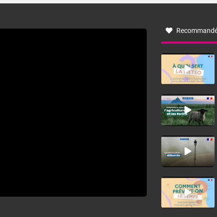
à nord-ouest, dans un secteur qui part du Roussillon à la
vallée de l’Aude et à l’ouest de l’Hérault. L’étymologie de
ce vent vient du latin trasmontanus, signifiant au-delà des
monts, en allusion aux régions montagneuses d’où
Recommandé
provient ce vent.