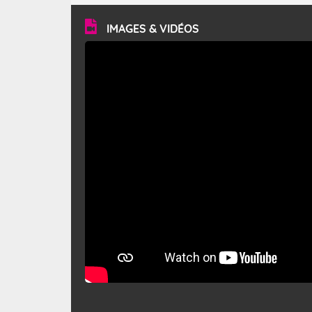
vitesse moyenne de 50 km/h et atteindre 80 à 100 km/h
en rafales, parfois davantage. Il parcourt la basse vallée
du Rhône et la Provence et envahit le littoral
IMAGES & VIDÉOS
méditerranéen à partir de la Camargue.