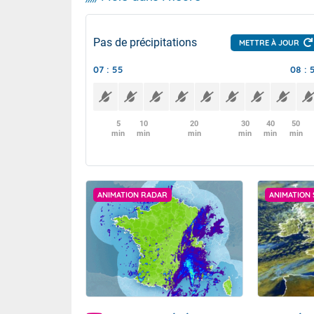
Pas de précipitations
METTRE À JOUR
07 : 55
08 : 
5
10
20
30
40
50
min
min
min
min
min
min
ANIMATION RADAR
ANIMATION 