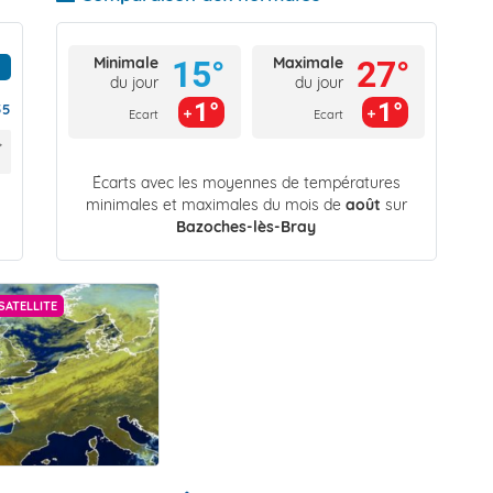
Minimale
Maximale
15°
27°
du jour
du jour
1°
1°
55
Ecart
Ecart
Écarts avec les moyennes de températures
minimales et maximales du mois de
août
sur
Bazoches-lès-Bray
SATELLITE