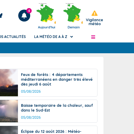
4
Vigilance
météo
Aujourd'hui
Demain
OS ACTUALITÉS
LA MÉTÉO DE A À Z
Articles
ngers
Feux de forêts : 4 départements
Phénomènes dangereux de J+2 à J+7
méditerranéens en danger très élevé
civile
dès jeudi 6 août
Avertissement pluies intenses à l'échelle
des communes (Apic)
05/08/2026
és
Bulletins Marine
Baisse temporaire de la chaleur, sauf
ateur de
Bulletins d'estimation du risque
dans le Sud-Est
d'avalanche
05/08/2026
-pompier
Météo des forêts
Vigicrues
Éclipse du 12 août 2026 : Météo-