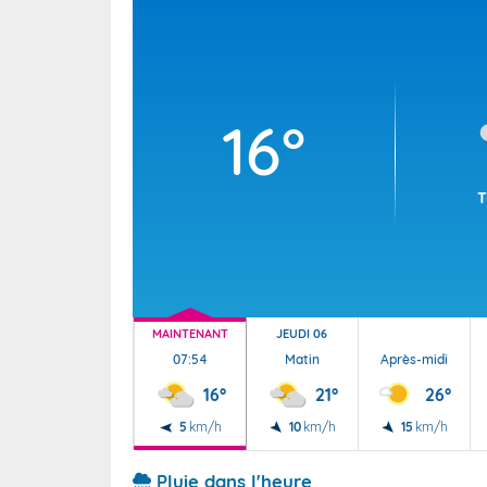
Wallis e
Grand fr
16°
T
MAINTENANT
JEUDI 06
07:54
Matin
Après-midi
16°
21°
26°
5
km/h
10
km/h
15
km/h
Pluie dans l'heure