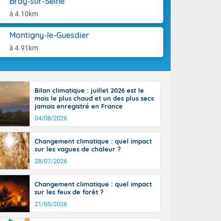
Bray-sur-Seine
aison.
n ensoleillée,
à 4.10km
 nuages
sionner une
Montigny-le-Guesdier
lpes
iques, le vent
à 4.91km
et tramontane
. Les
. Il fait 12 à
uages, elles
Bilan climatique : juillet 2026 est le
terranéen et
mois le plus chaud et un des plus secs
ste sur le
jamais enregistré en France
ales
04/08/2026
Rhône-Alpes à
 terres et 20
Changement climatique : quel impact
sur les vagues de chaleur ?
28/07/2026
Changement climatique : quel impact
sur les feux de forêt ?
21/05/2026