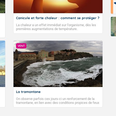
Canicule et forte chaleur : comment se protéger ?
La chaleur a un effet immédiat sur l’organisme, dès les
premières augmentations de température.
VENT
La tramontane
On observe parfois ces jours-ci un renforcement de la
tramontane, en lien avec des conditions propices de feux
de forêt. Mais qu'est-ce que la tramontane ? Quelles sont
ses caractéristiques ? La tramontane est un vent
turbulent soufflant de secteur nord-ouest à nord, ou ouest