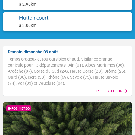
à 2.96km
Mattaincourt
à 3.06km
Demain dimanche 09 août
Temps orageux et toujours bien chaud. Vigilance orange
canicule pour 13 départements : Ain (01), Alpes-Maritimes (06),
Ardèche (07), Corse-du-Sud (2A), Haute-Corse (2B), Drôme (26),
Gard (30), Isère (38), Rhône (69), Savoie (73), Haute-Savoie
(74), Var (83) et Vaucluse (84).
LIRE LE BULLETIN
INFOS MÉTÉO