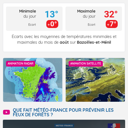
Minimale
Maximale
13°
32°
du jour
du jour
0°
7°
Ecart
Ecart
Écarts avec les moyennes de températures minimales et
maximales du mois de
août
sur
Bazoilles-et-Ménil
ANIMATION RADAR
ANIMATION SATELLITE
QUE FAIT MÉTÉO-FRANCE POUR PRÉVENIR LES
FEUX DE FORÊTS ?