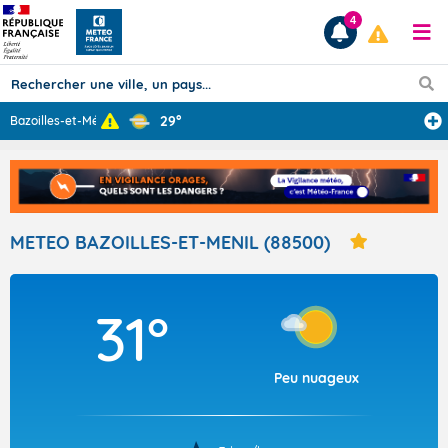
4
29°
Bazoilles-et-Mé
...
Prévisions
TOUS LES RÉSULTATS
METEO BAZOILLES-ET-MENIL (88500)
Articles
31°
Peu nuageux