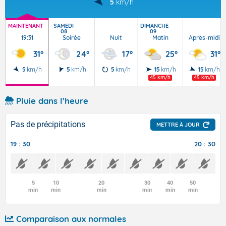
5
km/h
MAINTENANT
SAMEDI
DIMANCHE
08
09
19:31
Soirée
Nuit
Matin
Après-midi
31°
24°
17°
25°
31°
5
km/h
5
km/h
5
km/h
15
km/h
15
km/h
45 km/h
45 km/h
Pluie dans l'heure
Pas de précipitations
METTRE À JOUR
19 : 30
20 : 30
5
10
20
30
40
50
min
min
min
min
min
min
Comparaison aux normales