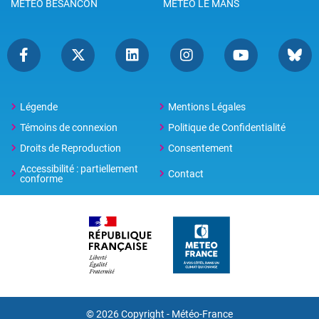
METEO BESANCON
METEO LE MANS
Légende
Mentions Légales
Témoins de connexion
Politique de Confidentialité
Droits de Reproduction
Consentement
Accessibilité : partiellement
Contact
conforme
© 2026 Copyright -
Météo-France