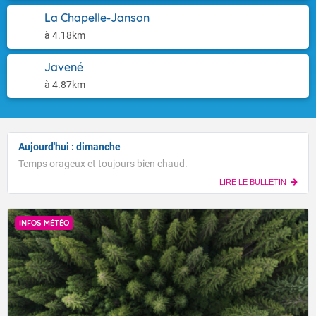
La Chapelle-Janson
à 4.18km
Javené
à 4.87km
Aujourd'hui : dimanche
Temps orageux et toujours bien chaud.
LIRE LE BULLETIN
INFOS MÉTÉO