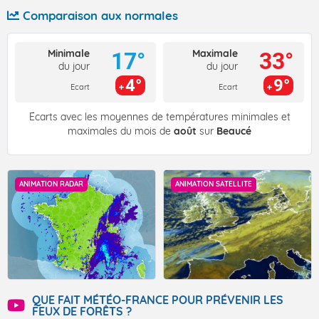
Comparaison aux normales
Minimale
Maximale
17°
33°
du jour
du jour
4°
9°
Ecart
Ecart
Écarts avec les moyennes de températures minimales et
maximales du mois de
août
sur
Beaucé
ANIMATION RADAR
ANIMATION SATELLITE
QUE FAIT MÉTÉO-FRANCE POUR PRÉVENIR LES
FEUX DE FORÊTS ?