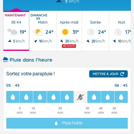
5
km/h
MAINTENANT
DIMANCHE
09
05:44
Matin
Après-midi
Soirée
Nuit
19°
24°
31°
24°
17°
5
km/h
10
km/h
20
km/h
20
km/h
10
km/h
40 km/h
Pluie dans l'heure
Sortez votre parapluie !
METTRE À JOUR
05 : 45
06 : 45
5
10
20
30
40
50
min
min
min
min
min
min
Pluie faible