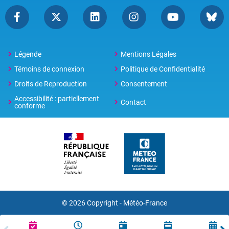
Légende
Mentions Légales
Témoins de connexion
Politique de Confidentialité
Droits de Reproduction
Consentement
Accessibilité : partiellement
Contact
conforme
© 2026 Copyright -
Météo-France