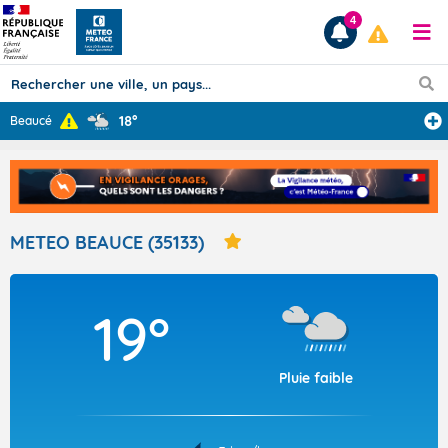
4
18°
Beaucé
Prévisions
TOUS LES RÉSULTATS
METEO BEAUCE (35133)
Articles
19°
Pluie faible