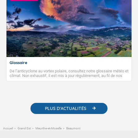
Glossaire
De l’anticyclone au vortex polaire, consultez notre glossaire météo et
climat. Non exhaustif, il est mis à jour régulièrement, au fil de nos
publications. Vous y trouverez également des liens utiles vers nos
contenus pédagogiques concernant les phénomènes
météorologiques et des informations scientifiques sur le
changement climatique.
PLUS D'ACTUALITÉS
Accueil
Grand Est
Meurthe-et-Moselle
Beaumont