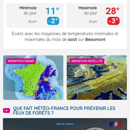
Minimale
Maximale
11°
28°
du jour
du jour
2°
3°
Ecart
Ecart
Écarts avec les moyennes de températures minimales et
maximales du mois de
août
sur
Beaumont
ANIMATION RADAR
ANIMATION SATELLITE
QUE FAIT MÉTÉO-FRANCE POUR PRÉVENIR LES
FEUX DE FORÊTS ?