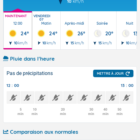
10
km/h
MAINTENANT
VENDREDI
07
12:00
Matin
Après-midi
Soirée
Nuit
24°
24°
26°
20°
13°
10
km/h
10
km/h
15
km/h
15
km/h
10
km/h
Pluie dans l'heure
Pas de précipitations
METTRE À JOUR
12 : 00
13 : 00
5
10
20
30
40
50
min
min
min
min
min
min
Comparaison aux normales