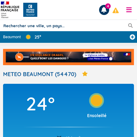
4
25°
Beaumont
Prévisions
TOUS LES RÉSULTATS
METEO BEAUMONT (54470)
Articles
24°
Ensoleillé