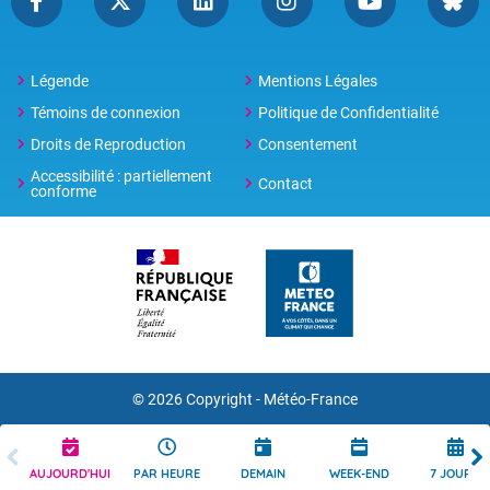
Légende
Mentions Légales
Témoins de connexion
Politique de Confidentialité
Droits de Reproduction
Consentement
Accessibilité : partiellement
Contact
conforme
© 2026 Copyright -
Météo-France
AUJOURD'HUI
PAR HEURE
DEMAIN
WEEK-END
7 JOURS