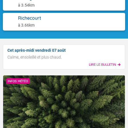
à 3.54km
Richecourt
à 3.66km
Cet après-midi vendredi 07 août
Calme, ensoleillé et plus chaud.
LIRE LE BULLETIN
INFOS MÉTÉO