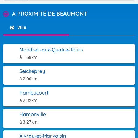
A PROXIMITÉ DE BEAUMONT
Ville
Mandres-aux-Quatre-Tours
à 1.58km
Seicheprey
à 2.00km
Rambucourt
à 2.32km
Hamonville
à 3.27km
Xivray-et-Marvoisin