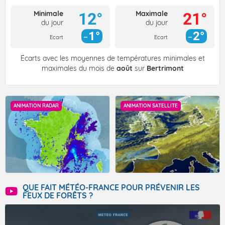
Minimale
Maximale
12°
21°
du jour
du jour
1°
2°
Ecart
Ecart
Écarts avec les moyennes de températures minimales et
maximales du mois de
août
sur
Bertrimont
ANIMATION RADAR
ANIMATION SATELLITE
QUE FAIT MÉTÉO-FRANCE POUR PRÉVENIR LES
FEUX DE FORÊTS ?