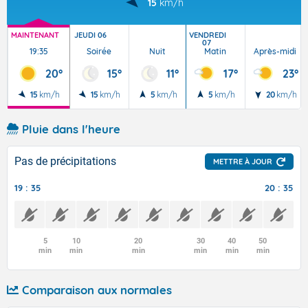
15
km/h
MAINTENANT
JEUDI 06
VENDREDI
07
19:35
Soirée
Nuit
Matin
Après-midi
20°
15°
11°
17°
23°
15
km/h
15
km/h
5
km/h
5
km/h
20
km/h
Pluie dans l'heure
Pas de précipitations
METTRE À JOUR
19 : 35
20 : 35
5
10
20
30
40
50
min
min
min
min
min
min
Comparaison aux normales