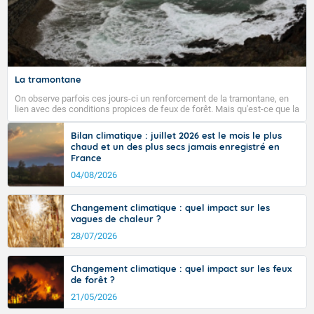
La tramontane
On observe parfois ces jours-ci un renforcement de la tramontane, en
lien avec des conditions propices de feux de forêt. Mais qu'est-ce que la
tramontane ? Quelles sont ses caractéristiques ? La tramontane est un
vent turbulent soufflant de secteur nord-ouest à nord, ou ouest à nord-
Bilan climatique : juillet 2026 est le mois le plus
ouest, dans un secteur qui part du Roussillon à la vallée de l’Aude et à
chaud et un des plus secs jamais enregistré en
l’ouest de l’Hérault. L’étymologie de ce vent vient du latin trasmontanus,
France
signifiant au-delà des monts, en allusion aux régions montagneuses
d’où provient ce vent.
04/08/2026
Changement climatique : quel impact sur les
vagues de chaleur ?
28/07/2026
Changement climatique : quel impact sur les feux
de forêt ?
21/05/2026