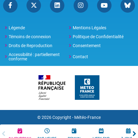
Légende
Mentions Légales
Témoins de connexion
Politique de Confidentialité
Droits de Reproduction
Consentement
Accessibilité : partiellement
Contact
conforme
© 2026 Copyright -
Météo-France