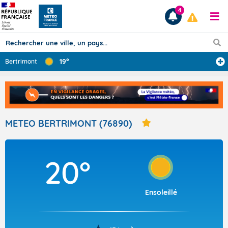
4
19°
Bertrimont
Prévisions
TOUS LES RÉSULTATS
METEO BERTRIMONT (76890)
Articles
20°
Ensoleillé