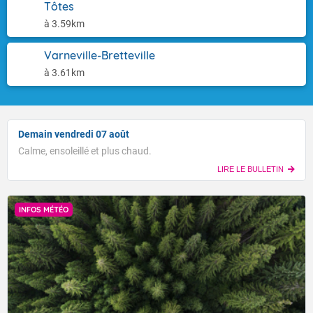
Tôtes
à 3.59km
Varneville-Bretteville
à 3.61km
Demain vendredi 07 août
Calme, ensoleillé et plus chaud.
LIRE LE BULLETIN
INFOS MÉTÉO