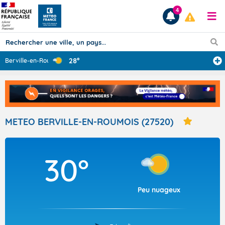
4
28°
Berville-en-Rou
...
Prévisions
TOUS LES RÉSULTATS
METEO BERVILLE-EN-ROUMOIS (27520)
Articles
30°
Peu nuageux