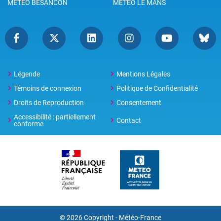
METEO BESANCON
METEO LE MANS
Légende
Mentions Légales
Témoins de connexion
Politique de Confidentialité
Droits de Reproduction
Consentement
Accessibilité : partiellement
Contact
conforme
© 2026 Copyright -
Météo-France