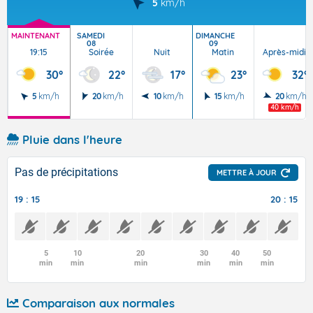
5
km/h
MAINTENANT
SAMEDI
DIMANCHE
08
09
19:15
Soirée
Nuit
Matin
Après-midi
30°
22°
17°
23°
32°
5
km/h
20
km/h
10
km/h
15
km/h
20
km/h
40 km/h
Pluie dans l'heure
Pas de précipitations
METTRE À JOUR
19 : 15
20 : 15
5
10
20
30
40
50
min
min
min
min
min
min
Comparaison aux normales