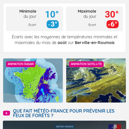
Minimale
Maximale
10°
30°
du jour
du jour
3°
6°
Ecart
Ecart
Écarts avec les moyennes de températures minimales et
maximales du mois de
août
sur
Berville-en-Roumois
ANIMATION RADAR
ANIMATION SATELLITE
QUE FAIT MÉTÉO-FRANCE POUR PRÉVENIR LES
FEUX DE FORÊTS ?