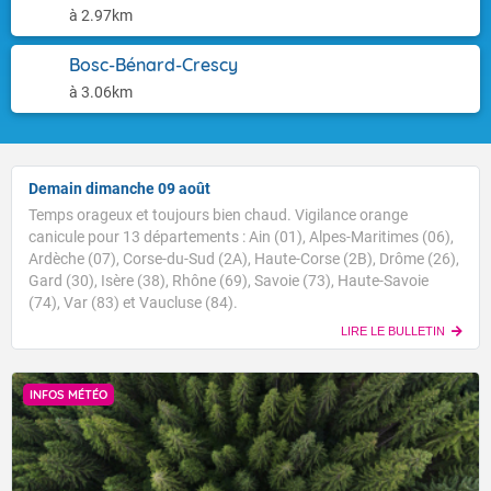
à 2.97km
Bosc-Bénard-Crescy
à 3.06km
Demain dimanche 09 août
Temps orageux et toujours bien chaud. Vigilance orange
canicule pour 13 départements : Ain (01), Alpes-Maritimes (06),
Ardèche (07), Corse-du-Sud (2A), Haute-Corse (2B), Drôme (26),
Gard (30), Isère (38), Rhône (69), Savoie (73), Haute-Savoie
(74), Var (83) et Vaucluse (84).
LIRE LE BULLETIN
INFOS MÉTÉO