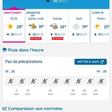
20
km/h
MAINTENANT
DIMANCHE
LUNDI 10
09
13:25
Après-midi
Soirée
Nuit
Matin
28°
31°
26°
19°
25°
20
km/h
20
km/h
15
km/h
10
km/h
10
km/h
65 km/h
65 km/h
Pluie dans l'heure
Pas de précipitations
METTRE À JOUR
13 : 25
14 : 25
5
10
20
30
40
50
min
min
min
min
min
min
Comparaison aux normales