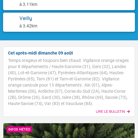
à 3.11km
Veilly
à 3.42km
Cet après-midi dimanche 09 août
Temps orageux et toujours bien chaud. Vigilance orange orages
pour 8 départements / Haute-Garonne (31), Gers (32), Landes
(40), Lot-et-Garonne (47), Pyrénées-Atlantiques (64), Hautes-
Pyrénées (65), Tarn (81) et Tarn-et-Garonne (82). Vigilance
orange canicule pour 13 départements : Ain (01), Alpes-
Maritimes (06), Ardèche (07), Corse-du-Sud (2A), Haute-Corse
(2B), Drôme (26), Gard (30), Isère (38), Rhône (69), Savoie (73),
Haute-Savoie (74), Var (83) et Vaucluse (84).
LIRE LE BULLETIN
INFOS MÉTÉO