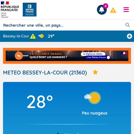
4
29°
Bessey-la-Cour
Prévisions
TOUS LES RÉSULTATS
METEO BESSEY-LA-COUR (21360)
Articles
28°
Peu nuageux