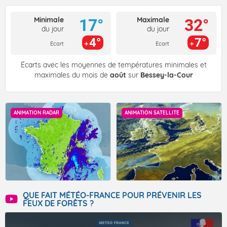
Minimale
Maximale
17°
32°
du jour
du jour
4°
7°
Ecart
Ecart
Écarts avec les moyennes de températures minimales et
maximales du mois de
août
sur
Bessey-la-Cour
ANIMATION RADAR
ANIMATION SATELLITE
QUE FAIT MÉTÉO-FRANCE POUR PRÉVENIR LES
FEUX DE FORÊTS ?