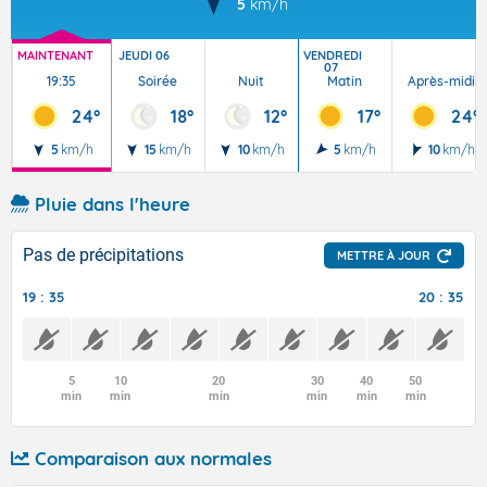
5
km/h
MAINTENANT
JEUDI 06
VENDREDI
07
19:35
Soirée
Nuit
Matin
Après-midi
24°
18°
12°
17°
24°
5
km/h
15
km/h
10
km/h
5
km/h
10
km/h
Pluie dans l'heure
Pas de précipitations
METTRE À JOUR
19 : 35
20 : 35
5
10
20
30
40
50
min
min
min
min
min
min
Comparaison aux normales