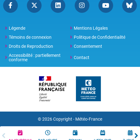
Légende
Mentions Légales
Témoins de connexion
Politique de Confidentialité
Droits de Reproduction
Consentement
Accessibilité : partiellement
Contact
conforme
© 2026 Copyright -
Météo-France