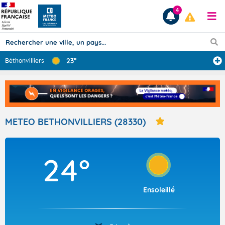
4
23°
Béthonvilliers
Prévisions
TOUS LES RÉSULTATS
METEO BETHONVILLIERS (28330)
Articles
24°
Ensoleillé