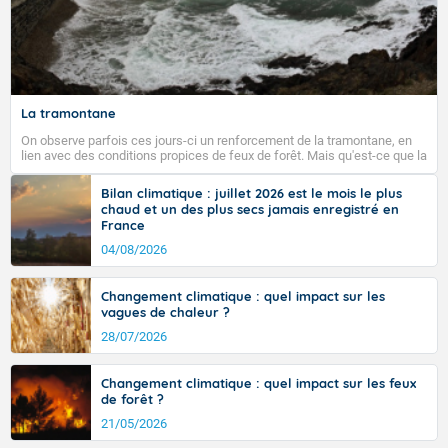
La tramontane
On observe parfois ces jours-ci un renforcement de la tramontane, en
lien avec des conditions propices de feux de forêt. Mais qu'est-ce que la
tramontane ? Quelles sont ses caractéristiques ? La tramontane est un
vent turbulent soufflant de secteur nord-ouest à nord, ou ouest à nord-
Bilan climatique : juillet 2026 est le mois le plus
ouest, dans un secteur qui part du Roussillon à la vallée de l’Aude et à
chaud et un des plus secs jamais enregistré en
l’ouest de l’Hérault. L’étymologie de ce vent vient du latin trasmontanus,
France
signifiant au-delà des monts, en allusion aux régions montagneuses
d’où provient ce vent.
04/08/2026
Changement climatique : quel impact sur les
vagues de chaleur ?
28/07/2026
Changement climatique : quel impact sur les feux
de forêt ?
21/05/2026