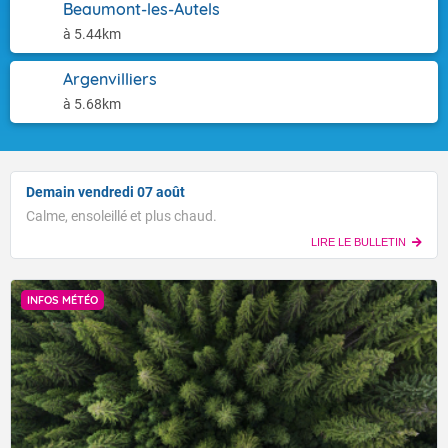
Beaumont-les-Autels
à 5.44km
Argenvilliers
à 5.68km
Demain vendredi 07 août
Calme, ensoleillé et plus chaud.
LIRE LE BULLETIN
INFOS MÉTÉO