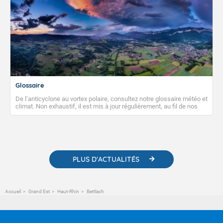
Glossaire
De l’anticyclone au vortex polaire, consultez notre glossaire météo et
climat. Non exhaustif, il est mis à jour régulièrement, au fil de nos
publications. Vous y trouverez également des liens utiles vers nos
contenus pédagogiques concernant les phénomènes
météorologiques et des informations scientifiques sur le
changement climatique.
PLUS D'ACTUALITÉS
Accueil
Grand Est
Haut-Rhin
Bettlach