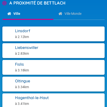
A PROXIMITÉ DE BETTLACH
Ville
Ville Monde
Linsdorf
à 2.12km
Liebenswiller
à 2.83km
Fislis
à 3.18km
Oltingue
à 3.34km
Hagenthal-le-Haut
à 3.41km