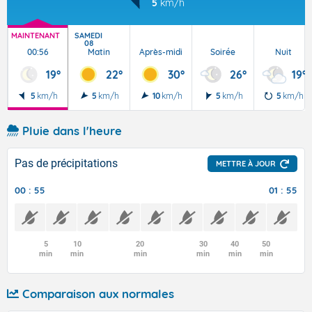
5
km/h
MAINTENANT
SAMEDI
08
00:56
Matin
Après-midi
Soirée
Nuit
19°
22°
30°
26°
19°
5
km/h
5
km/h
10
km/h
5
km/h
5
km/h
Pluie dans l'heure
Pas de précipitations
METTRE À JOUR
00 : 55
01 : 55
5
10
20
30
40
50
min
min
min
min
min
min
Comparaison aux normales