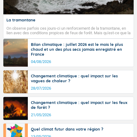
La tramontane
On observe parfois ces jours-ci un renforcement de la tramontane, en
lien avec des conditions propices de feux de forêt. Mais qu'est-ce que la
tramontane ? Quelles sont ses caractéristiques ? La tramontane est un
vent turbulent soufflant de secteur nord-ouest à nord, ou ouest à nord-
Bilan climatique : juillet 2026 est le mois le plus
ouest, dans un secteur qui part du Roussillon à la vallée de l’Aude et à
chaud et un des plus secs jamais enregistré en
l’ouest de l’Hérault. L’étymologie de ce vent vient du latin trasmontanus,
France
signifiant au-delà des monts, en allusion aux régions montagneuses
d’où provient ce vent.
04/08/2026
Changement climatique : quel impact sur les
vagues de chaleur ?
28/07/2026
Changement climatique : quel impact sur les feux
de forêt ?
21/05/2026
Quel climat futur dans votre région ?
13/05/2026