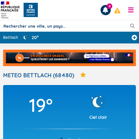
4
20°
Bettlach
Prévisions
TOUS LES RÉSULTATS
METEO BETTLACH (68480)
Articles
19°
Ciel clair