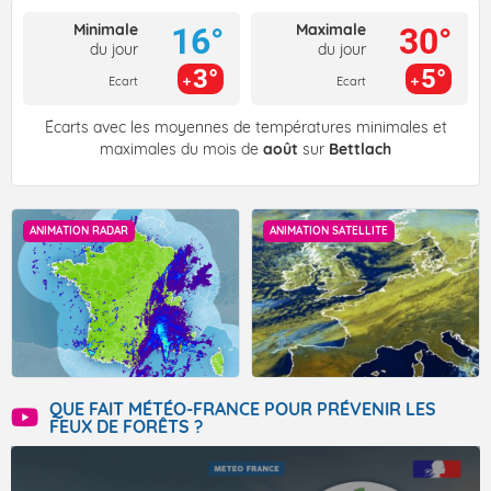
Minimale
Maximale
16°
30°
du jour
du jour
3°
5°
Ecart
Ecart
Écarts avec les moyennes de températures minimales et
maximales du mois de
août
sur
Bettlach
ANIMATION RADAR
ANIMATION SATELLITE
QUE FAIT MÉTÉO-FRANCE POUR PRÉVENIR LES
FEUX DE FORÊTS ?