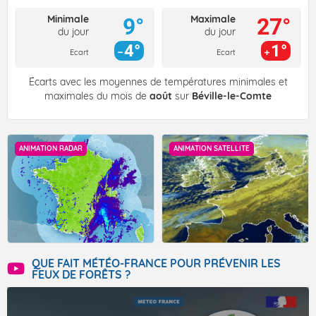
Minimale
Maximale
9°
27°
du jour
du jour
4°
1°
Ecart
Ecart
Écarts avec les moyennes de températures minimales et
maximales du mois de
août
sur
Béville-le-Comte
ANIMATION RADAR
ANIMATION SATELLITE
QUE FAIT MÉTÉO-FRANCE POUR PRÉVENIR LES
FEUX DE FORÊTS ?