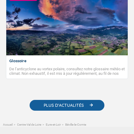
Glossaire
De l’anticyclone au vortex polaire, consultez notre glossaire météo et
climat. Non exhaustif, il est mis à jour régulièrement, au fil de nos
publications. Vous y trouverez également des liens utiles vers nos
contenus pédagogiques concernant les phénomènes
météorologiques et des informations scientifiques sur le
changement climatique.
PLUS D'ACTUALITÉS
Accueil
Centre-Val de Loire
Eure-et-Loir
Béville-le-Comte