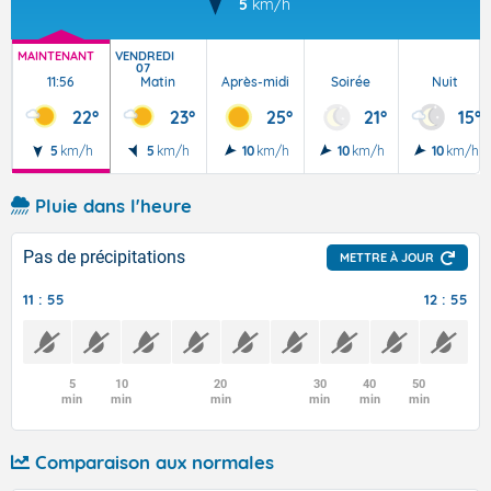
5
km/h
MAINTENANT
VENDREDI
07
11:56
Matin
Après-midi
Soirée
Nuit
22°
23°
25°
21°
15°
5
km/h
5
km/h
10
km/h
10
km/h
10
km/h
Pluie dans l'heure
Pas de précipitations
METTRE À JOUR
11 : 55
12 : 55
5
10
20
30
40
50
min
min
min
min
min
min
Comparaison aux normales