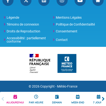
Légende
Mentions Légales
Témoins de connexion
Politique de Confidentialité
Droits de Reproduction
Consentement
Accessibilité : partiellement
Contact
conforme
© 2026 Copyright -
Météo-France
AUJOURD'HUI
PAR HEURE
DEMAIN
WEEK-END
7 JOURS