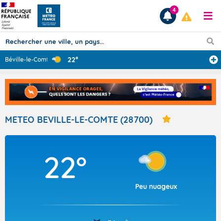
4
22°
Béville-le-Comt
...
Prévisions
TOUS LES RÉSULTATS
METEO BEVILLE-LE-COMTE (28700)
Articles
22°
Peu nuageux