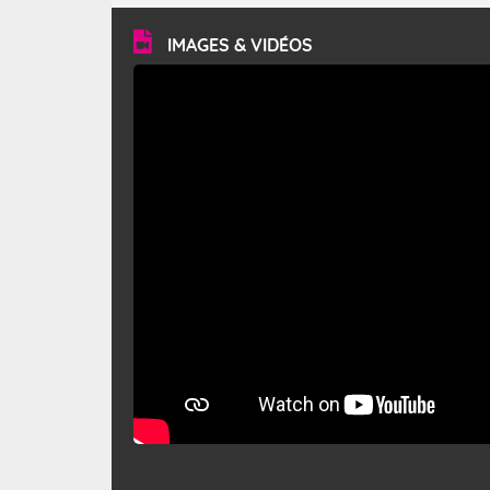
vitesse moyenne de 50 km/h et atteindre 80 à 100 km/h
en rafales, parfois davantage. Il parcourt la basse vallée
du Rhône et la Provence et envahit le littoral
IMAGES & VIDÉOS
méditerranéen à partir de la Camargue.