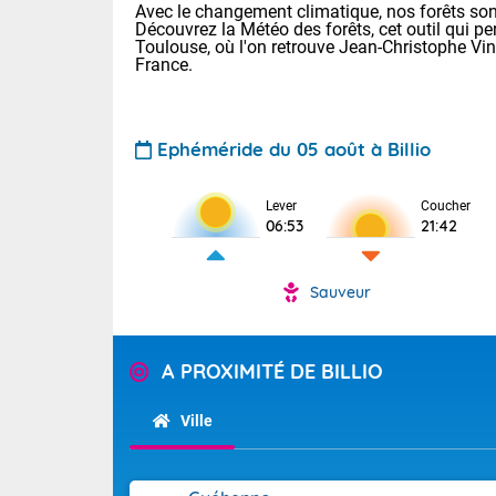
Avec le changement climatique, nos forêts sont
Découvrez la Météo des forêts, cet outil qui pe
Toulouse, où l'on retrouve Jean-Christophe Vi
France.
Ephéméride du 05 août à Billio
Voici les tem
Lever
Coucher
06:53
21:42
Lyon : 32 Bia
25 Nancy : 28
31 Lille : 24 
Sauveur
Demain : jeud
TENDANCE P
Risque ora
Pour la sema
A PROXIMITÉ DE BILLIO
Vigilance ora
Cette semain
devrait rester
Ville
(2A), Haute-C
(84). Sur le 
Tendance des
de journée, l
2026 :
Sur les crête