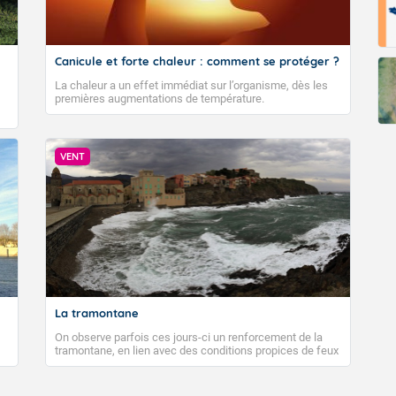
Canicule et forte chaleur : comment se protéger ?
La chaleur a un effet immédiat sur l’organisme, dès les
premières augmentations de température.
VENT
La tramontane
On observe parfois ces jours-ci un renforcement de la
tramontane, en lien avec des conditions propices de feux
de forêt. Mais qu'est-ce que la tramontane ? Quelles sont
ses caractéristiques ? La tramontane est un vent
turbulent soufflant de secteur nord-ouest à nord, ou ouest