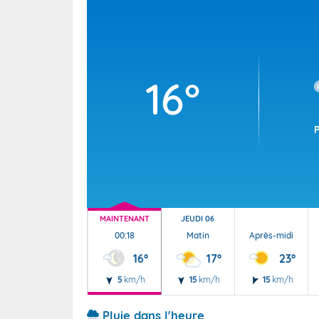
Wallis e
Grand fr
16°
MAINTENANT
JEUDI 06
00:18
Matin
Après-midi
16°
17°
23°
5
km/h
15
km/h
15
km/h
Pluie dans l'heure