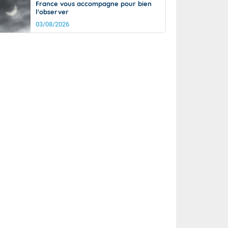
France vous accompagne pour bien
l'observer
03/08/2026
rée
Nuit
20°
14°
km/h
10
km/h