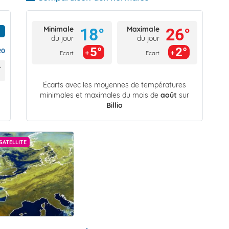
Minimale
Maximale
18°
26°
du jour
du jour
5°
2°
20
Ecart
Ecart
Écarts avec les moyennes de températures
minimales et maximales du mois de
août
sur
Billio
SATELLITE