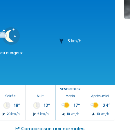
t Futuna
oid
5
km/h
Peu nuageux
VENDREDI 07
Soirée
Nuit
Matin
Après-midi
Soi
18°
12°
17°
24°
20
km/h
5
km/h
10
km/h
10
km/h
20
Comparaison aux normales