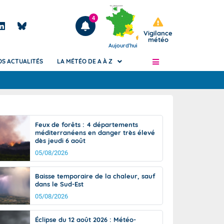
4
Vigilance
météo
Aujourd'hui
OS ACTUALITÉS
LA MÉTÉO DE A À Z
Articles
ngers
Feux de forêts : 4 départements
Phénomènes dangereux de J+2 à J+7
méditerranéens en danger très élevé
civile
dès jeudi 6 août
Avertissement pluies intenses à l'échelle
des communes (Apic)
05/08/2026
és
Bulletins Marine
Baisse temporaire de la chaleur, sauf
ateur de
Bulletins d'estimation du risque
dans le Sud-Est
d'avalanche
05/08/2026
-pompier
Météo des forêts
Vigicrues
Éclipse du 12 août 2026 : Météo-