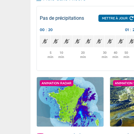
Pas de précipitations
METTRE À JOUR
00 : 20
01 : 
5
10
20
30
40
50
min
min
min
min
min
min
ANIMATION RADAR
ANIMATION 