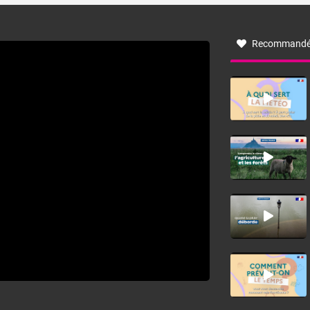
à nord-ouest, dans un secteur qui part du Roussillon à la
vallée de l’Aude et à l’ouest de l’Hérault. L’étymologie de
ce vent vient du latin trasmontanus, signifiant au-delà des
monts, en allusion aux régions montagneuses d’où
Recommandé
provient ce vent.