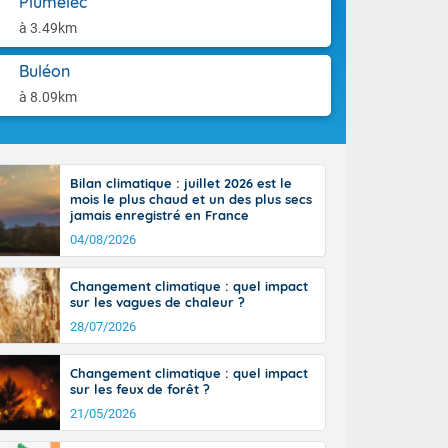
Plumelec
aison.
n ensoleillée,
à 3.49km
 nuages
sionner une
Buléon
lpes
iques, le vent
à 8.09km
et tramontane
. Les
. Il fait 12 à
uages, elles
Bilan climatique : juillet 2026 est le
terranéen et
mois le plus chaud et un des plus secs
ste sur le
jamais enregistré en France
ales
04/08/2026
Rhône-Alpes à
 terres et 20
Changement climatique : quel impact
sur les vagues de chaleur ?
28/07/2026
Changement climatique : quel impact
sur les feux de forêt ?
21/05/2026