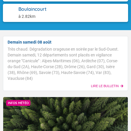
Boulaincourt
à 2.82km
Demain samedi 08 août
Très chaud. Dégradation orageuse en soirée par le Sud-Ouest.
Demain samedi, 12 départements sont placés en vigilance
orange "Canicule" : Alpes-Maritimes (06), Ardèche (07), Corse-
du-Sud (2A), Haute-Corse (2B), Drôme (26), Gard (30), Isère
(38), Rhône (69), Savoie (73), Haute-Savoie (74), Var (83),
Vaucluse (84)
LIRE LE BULLETIN
INFOS MÉTÉO