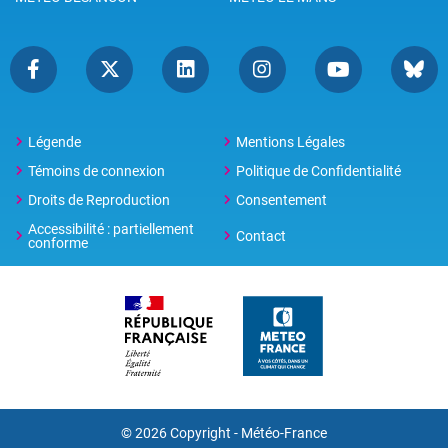
Légende
Mentions Légales
Témoins de connexion
Politique de Confidentialité
Droits de Reproduction
Consentement
Accessibilité : partiellement
Contact
conforme
© 2026 Copyright -
Météo-France