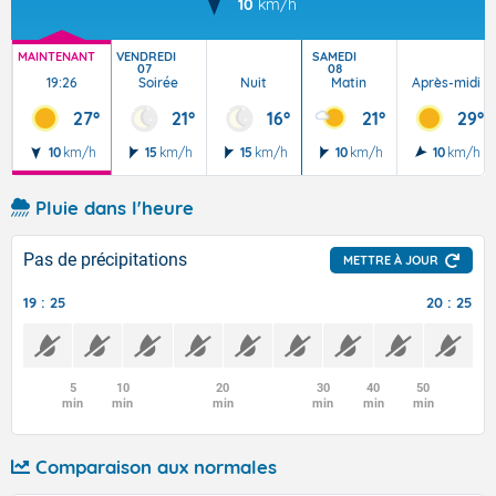
10
km/h
MAINTENANT
VENDREDI
SAMEDI
07
08
19:26
Soirée
Nuit
Matin
Après-midi
27°
21°
16°
21°
29°
10
km/h
15
km/h
15
km/h
10
km/h
10
km/h
Pluie dans l'heure
Pas de précipitations
METTRE À JOUR
19 : 25
20 : 25
5
10
20
30
40
50
min
min
min
min
min
min
Comparaison aux normales