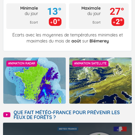
Minimale
Maximale
13°
27°
du jour
du jour
0°
2°
Ecart
Ecart
Écarts avec les moyennes de températures minimales et
maximales du mois de
août
sur
Blémerey
ANIMATION RADAR
ANIMATION SATELLITE
QUE FAIT MÉTÉO-FRANCE POUR PRÉVENIR LES
FEUX DE FORÊTS ?