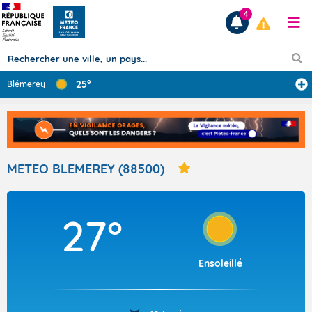
4
25°
Blémerey
Prévisions
TOUS LES RÉSULTATS
METEO BLEMEREY (88500)
Articles
27°
Ensoleillé