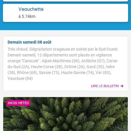
Veauchette
à 5.74km
Demain samedi 08 août
Très chaud. Dégradation orageuse en soirée par le Sud-Ouest.
Demain samedi, 12 départements sont placés en vigilance
orange "Canicule" : Alpes-Maritimes (06), Ardèche (07), Corse-
du-Sud (2A), Haute-Corse (2B), Drôme (26), Gard (30), Isère
(38), Rhône (69), Savoie (73), Haute-Savoie (74), Var (83),
Vaucluse (84)
LIRE LE BULLETIN
INFOS MÉTÉO