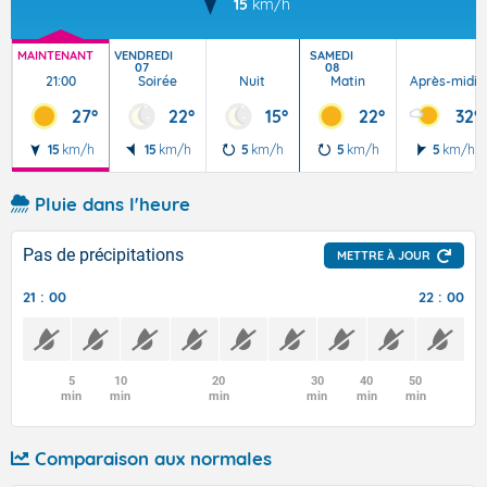
15
km/h
MAINTENANT
VENDREDI
SAMEDI
07
08
21:00
Soirée
Nuit
Matin
Après-midi
27°
22°
15°
22°
32°
15
km/h
15
km/h
5
km/h
5
km/h
5
km/h
Pluie dans l'heure
Pas de précipitations
METTRE À JOUR
21 : 00
22 : 00
5
10
20
30
40
50
min
min
min
min
min
min
Comparaison aux normales