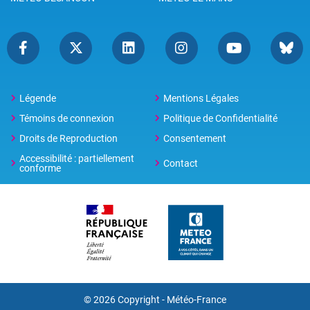
Légende
Mentions Légales
Témoins de connexion
Politique de Confidentialité
Droits de Reproduction
Consentement
Accessibilité : partiellement
Contact
conforme
© 2026 Copyright -
Météo-France