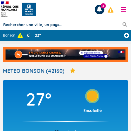
4
23°
Bonson
Prévisions
TOUS LES RÉSULTATS
METEO BONSON (42160)
Articles
27°
Ensoleillé