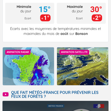
Minimale
Maximale
15°
30°
du jour
du jour
1°
2°
Ecart
Ecart
Écarts avec les moyennes de températures minimales et
maximales du mois de
août
sur
Bonson
ANIMATION RADAR
ANIMATION SATELLITE
QUE FAIT MÉTÉO-FRANCE POUR PRÉVENIR LES
FEUX DE FORÊTS ?