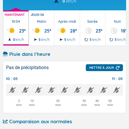
0
km/h
MAINTENANT
JEUDI 06
10:04
Matin
Après-midi
Soirée
Nuit
23°
25°
28°
23°
18°
0
km/h
5
km/h
5
km/h
5
km/h
5
km/h
Pluie dans l'heure
Pas de précipitations
METTRE À JOUR
10 : 05
11 : 05
5
10
20
30
40
50
min
min
min
min
min
min
Comparaison aux normales