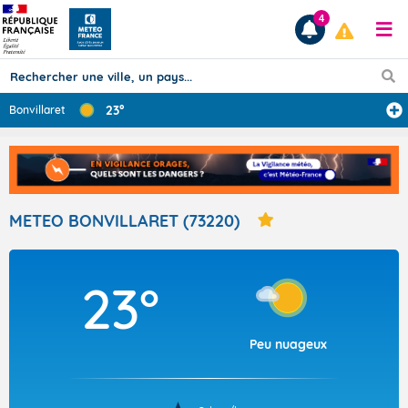
4
23°
Bonvillaret
Prévisions
TOUS LES RÉSULTATS
METEO BONVILLARET (73220)
Articles
23°
Peu nuageux