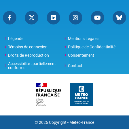
Légende
Mentions Légales
Témoins de connexion
Politique de Confidentialité
Droits de Reproduction
Consentement
Accessibilité : partiellement
Contact
conforme
© 2026 Copyright -
Météo-France