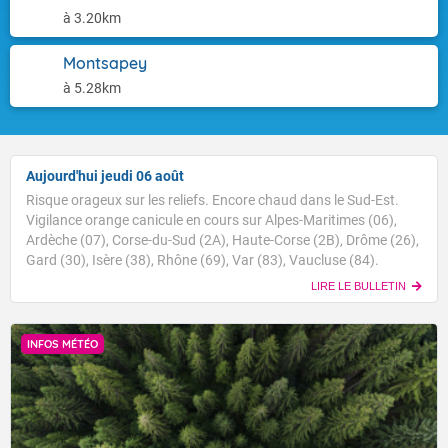
à 3.20km
Montsapey
à 5.28km
Aujourd'hui jeudi 06 août
Risque orageux sur les reliefs. Encore chaud dans le Sud-Est.
Vigilance orange canicule en cours sur Alpes-Maritimes (06),
Ardèche (07), Corse-du-Sud (2A), Haute-Corse (2B), Drôme (26),
Gard (30), Isère (38), Rhône (69), Var (83), Vaucluse (84).
LIRE LE BULLETIN
INFOS MÉTÉO