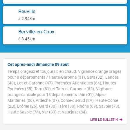
Reuville
à 2.94km
Berville-en-Caux
à 3.45km
Cet après-midi dimanche 09 août
Temps orageux et toujours bien chaud. Vigilance orange orages
pour 8 départements / Haute-Garonne (31), Gers (32), Landes
(40), Lot-et-Garonne (47), Pyrénées-Atlantiques (64), Hautes-
Pyrénées (65), Tarn (81) et Tarn-et-Garonne (82). Vigilance
orange canicule pour 13 départements : Ain (01), Alpes-
Maritimes (06), Ardèche (07), Corse-du-Sud (2A), Haute-Corse
Voici les températures relevées à 10h suivies des
(2B), Drôme (26), Gard (30), Isère (38), Rhône (69), Savoie (73),
maximales prévues cet après-midi : Brest : 20/27 Paris
Haute-Savoie (74), Var (83) et Vaucluse (84).
: 23/34 Lyon : 25/37 Biarritz : 24/27 Cherbourg : 24/27
LIRE LE BULLETIN
Tours : 27/34 Clermont-Fd : 29/34 Perpignan : 29/32
TENDANCE POUR LES JOURS SUIVANTS
Nice : 30/32 Rennes : 24/33 Nancy : 26/32 Limoges :