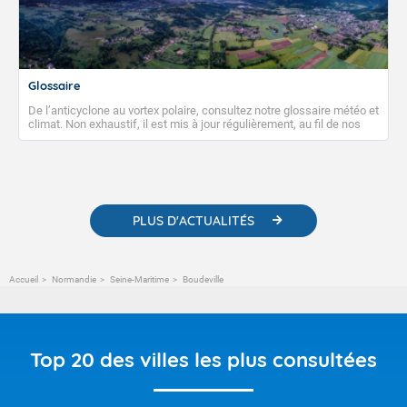
Glossaire
De l’anticyclone au vortex polaire, consultez notre glossaire météo et
climat. Non exhaustif, il est mis à jour régulièrement, au fil de nos
publications. Vous y trouverez également des liens utiles vers nos
contenus pédagogiques concernant les phénomènes
météorologiques et des informations scientifiques sur le
changement climatique.
PLUS D'ACTUALITÉS
Accueil
Normandie
Seine-Maritime
Boudeville
Top 20 des villes les plus consultées