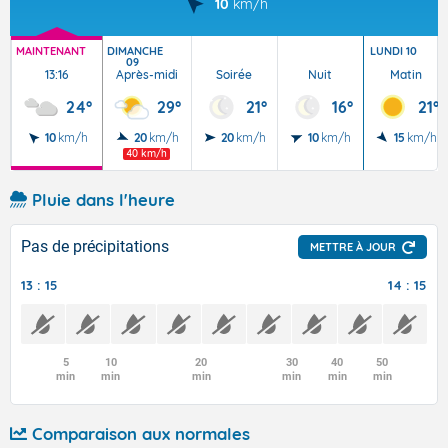
10
km/h
MAINTENANT
DIMANCHE
LUNDI 10
09
13:16
Après-midi
Soirée
Nuit
Matin
24°
29°
21°
16°
21°
10
km/h
20
km/h
20
km/h
10
km/h
15
km/h
40 km/h
Pluie dans l'heure
Pas de précipitations
METTRE À JOUR
13 : 15
14 : 15
5
10
20
30
40
50
min
min
min
min
min
min
Comparaison aux normales