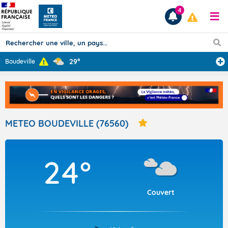
4
29°
Boudeville
Prévisions
TOUS LES RÉSULTATS
METEO BOUDEVILLE (76560)
Articles
24°
Couvert