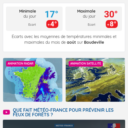
Minimale
Maximale
17°
30°
du jour
du jour
4°
8°
Ecart
Ecart
Écarts avec les moyennes de températures minimales et
maximales du mois de
août
sur
Boudeville
ANIMATION RADAR
ANIMATION SATELLITE
QUE FAIT MÉTÉO-FRANCE POUR PRÉVENIR LES
FEUX DE FORÊTS ?