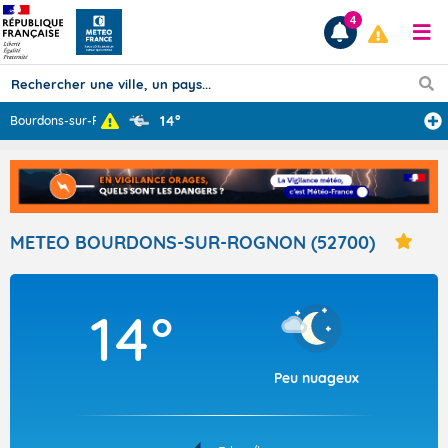
4
14°
Bourdons-sur-Ro
...
Prévisions
TOUS LES RÉSULTATS
METEO BOURDONS-SUR-ROGNON (52700)
Articles
14°
Peu nuageux