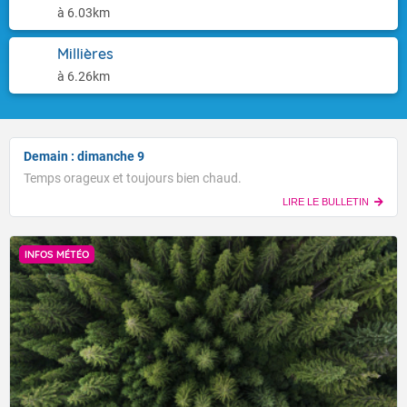
à 6.03km
Millières
à 6.26km
Demain : dimanche 9
Temps orageux et toujours bien chaud.
LIRE LE BULLETIN
INFOS MÉTÉO