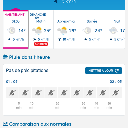
5
km/h
MAINTENANT
DIMANCHE
09
01:05
Matin
Après-midi
Soirée
Nuit
14°
23°
29°
24°
17°
5
km/h
5
km/h
10
km/h
5
km/h
5
km/h
50 km/h
Pluie dans l'heure
Pas de précipitations
METTRE À JOUR
01 : 05
02 : 05
5
10
20
30
40
50
min
min
min
min
min
min
Comparaison aux normales