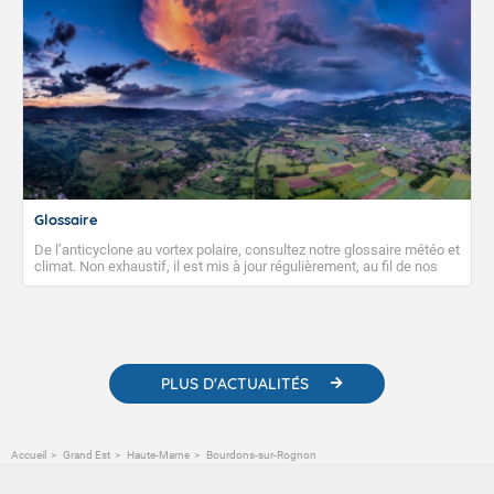
Glossaire
De l’anticyclone au vortex polaire, consultez notre glossaire météo et
climat. Non exhaustif, il est mis à jour régulièrement, au fil de nos
publications. Vous y trouverez également des liens utiles vers nos
contenus pédagogiques concernant les phénomènes
météorologiques et des informations scientifiques sur le
changement climatique.
PLUS D'ACTUALITÉS
Accueil
Grand Est
Haute-Marne
Bourdons-sur-Rognon