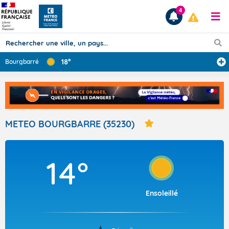
4
18°
Bourgbarré
Prévisions
TOUS LES RÉSULTATS
METEO BOURGBARRE (35230)
Articles
14°
Ensoleillé