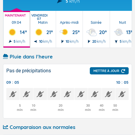
5
km/h
MAINTENANT
VENDREDI
07
09:04
Matin
Après-midi
Soirée
Nuit
14°
21°
25°
20°
13°
5
km/h
10
km/h
10
km/h
20
km/h
5
km/h
Pluie dans l'heure
Pas de précipitations
METTRE À JOUR
09 : 05
10 : 05
5
10
20
30
40
50
min
min
min
min
min
min
Comparaison aux normales