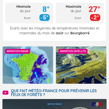
Minimale
Maximale
8°
27°
du jour
du jour
5°
2°
Ecart
Ecart
Écarts avec les moyennes de températures minimales et
maximales du mois de
août
sur
Bourgbarré
ANIMATION RADAR
ANIMATION SATELLITE
QUE FAIT MÉTÉO-FRANCE POUR PRÉVENIR LES
FEUX DE FORÊTS ?