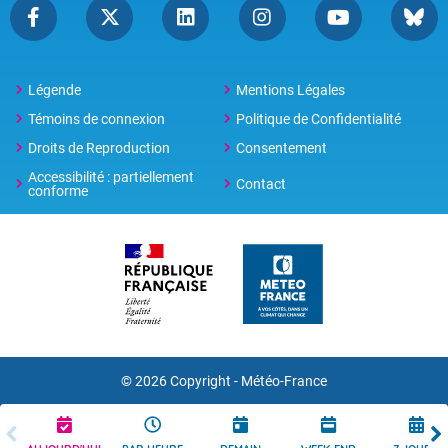
Légende
Mentions Légales
Témoins de connexion
Politique de Confidentialité
Droits de Reproduction
Consentement
Accessibilité : partiellement
Contact
conforme
© 2026 Copyright -
Météo-France