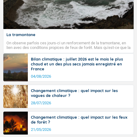
La tramontane
On observe parfois ces jours-ci un renforcement de la tramontane, en
lien avec des conditions propices de feux de forêt. Mais qu'est-ce que la
tramontane ? Quelles sont ses caractéristiques ? La tramontane est un
vent turbulent soufflant de secteur nord-ouest à nord, ou ouest à nord-
Bilan climatique : juillet 2026 est le mois le plus
ouest, dans un secteur qui part du Roussillon à la vallée de l’Aude et à
chaud et un des plus secs jamais enregistré en
l’ouest de l’Hérault. L’étymologie de ce vent vient du latin trasmontanus,
France
signifiant au-delà des monts, en allusion aux régions montagneuses
d’où provient ce vent.
04/08/2026
Changement climatique : quel impact sur les
vagues de chaleur ?
28/07/2026
Changement climatique : quel impact sur les feux
de forêt ?
21/05/2026