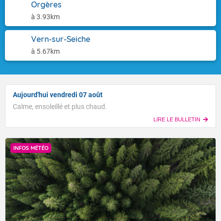
Orgères
à 3.93km
Vern-sur-Seiche
à 5.67km
Aujourd'hui vendredi 07 août
Calme, ensoleillé et plus chaud.
LIRE LE BULLETIN
INFOS MÉTÉO