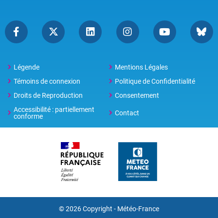
Légende
Mentions Légales
Témoins de connexion
Politique de Confidentialité
Droits de Reproduction
Consentement
Accessibilité : partiellement
Contact
conforme
© 2026 Copyright -
Météo-France