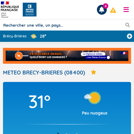
4
28°
Brécy-Brières
Prévisions
TOUS LES RÉSULTATS
METEO BRECY-BRIERES (08400)
Articles
31°
Peu nuageux