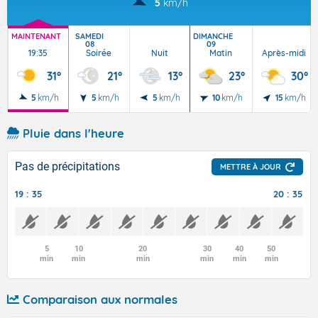
5
km/h
MAINTENANT
SAMEDI
DIMANCHE
08
09
19:35
Soirée
Nuit
Matin
Après-midi
31°
21°
13°
23°
30°
5
km/h
5
km/h
5
km/h
10
km/h
15
km/h
Pluie dans l'heure
Pas de précipitations
METTRE À JOUR
19 : 35
20 : 35
5
10
20
30
40
50
min
min
min
min
min
min
Comparaison aux normales