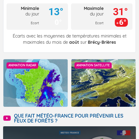
Minimale
Maximale
13°
31°
du jour
du jour
0°
6°
Ecart
Ecart
Écarts avec les moyennes de températures minimales et
maximales du mois de
août
sur
Brécy-Brières
ANIMATION RADAR
ANIMATION SATELLITE
QUE FAIT MÉTÉO-FRANCE POUR PRÉVENIR LES
FEUX DE FORÊTS ?