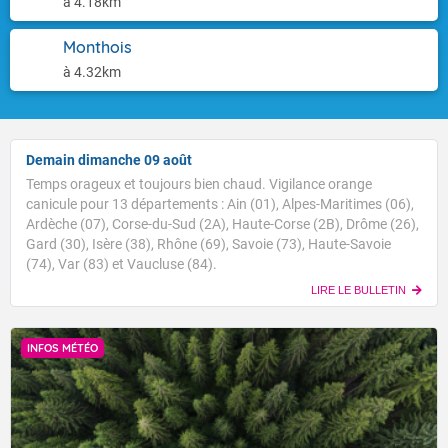
à 4.18km
Monthois
à 4.32km
Demain dimanche 09 août
Temps orageux et toujours bien chaud. Vigilance orange
canicule pour 13 départements : Ain (01), Alpes-Maritimes (06),
Ardèche (07), Corse-du-Sud (2A), Haute-Corse (2B), Drôme (26),
Gard (30), Isère (38), Rhône (69), Savoie (73), Haute-Savoie
(74), Var (83) et Vaucluse (84).
LIRE LE BULLETIN
INFOS MÉTÉO