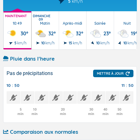
5
km/h
MAINTENANT
DIMANCHE
09
10:49
Matin
Après-midi
Soirée
Nuit
30°
32°
32°
23°
19°
5
km/h
10
km/h
15
km/h
10
km/h
10
km/h
Pluie dans l'heure
Pas de précipitations
METTRE À JOUR
10 : 50
11 : 50
5
10
20
30
40
50
min
min
min
min
min
min
Comparaison aux normales