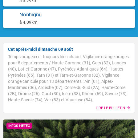
à 3.29km
Nonhigny
à 4.09km
Cet après-midi dimanche 09 août
Temps orageux et toujours bien chaud. Vigilance orange orages
pour 8 départements / Haute-Garonne (31), Gers (32), Landes
(40), Lot-et-Garonne (47), Pyrénées-Atlantiques (64), Hautes-
Pyrénées (65), Tarn (81) et Tarn-et-Garonne (82). Vigilance
orange canicule pour 13 départements : Ain (01), Alpes-
Maritimes (06), Ardèche (07), Corse-du-Sud (2A), Haute-Corse
(2B), Drôme (26), Gard (30), Isère (38), Rhône (69), Savoie (73),
Haute-Savoie (74), Var (83) et Vaucluse (84).
LIRE LE BULLETIN
INFOS MÉTÉO