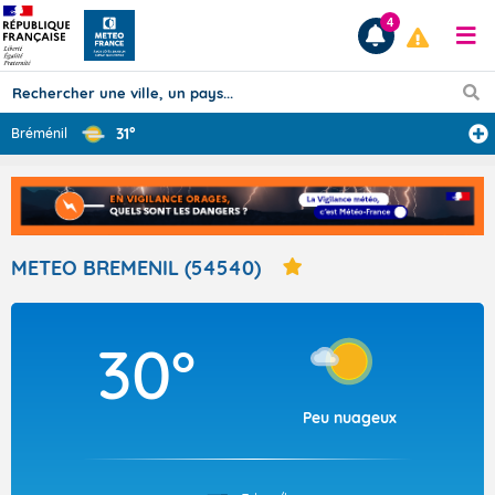
4
31°
Bréménil
Prévisions
TOUS LES RÉSULTATS
METEO BREMENIL (54540)
Articles
30°
Peu nuageux