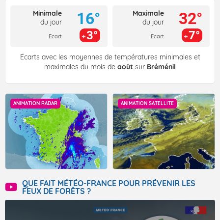
Minimale
Maximale
16°
32°
du jour
du jour
3°
7°
Ecart
Ecart
Écarts avec les moyennes de températures minimales et
maximales du mois de
août
sur
Bréménil
ANIMATION RADAR
ANIMATION SATELLITE
QUE FAIT MÉTÉO-FRANCE POUR PRÉVENIR LES
FEUX DE FORÊTS ?