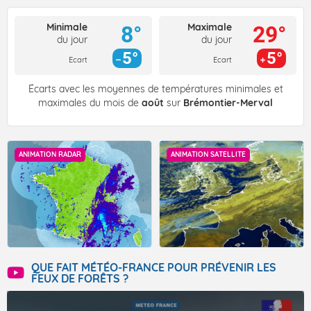
Minimale
Maximale
8°
29°
du jour
du jour
5°
5°
Ecart
Ecart
Écarts avec les moyennes de températures minimales et
maximales du mois de
août
sur
Brémontier-Merval
ANIMATION RADAR
ANIMATION SATELLITE
QUE FAIT MÉTÉO-FRANCE POUR PRÉVENIR LES
FEUX DE FORÊTS ?