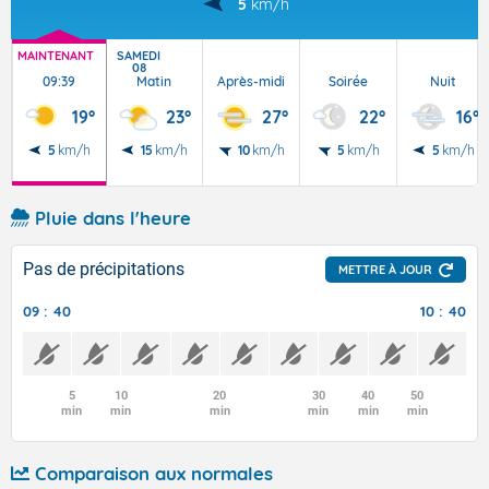
5
km/h
MAINTENANT
SAMEDI
08
09:39
Matin
Après-midi
Soirée
Nuit
19°
23°
27°
22°
16°
5
km/h
15
km/h
10
km/h
5
km/h
5
km/h
Pluie dans l'heure
Pas de précipitations
METTRE À JOUR
09 : 40
10 : 40
5
10
20
30
40
50
min
min
min
min
min
min
Comparaison aux normales