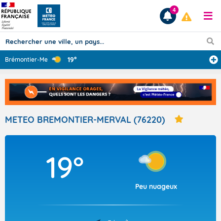
4
19°
Brémontier-Merv
...
Prévisions
TOUS LES RÉSULTATS
METEO BREMONTIER-MERVAL (76220)
Articles
19°
Peu nuageux