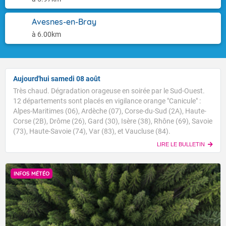
Avesnes-en-Bray
à 6.00km
Aujourd'hui samedi 08 août
Très chaud. Dégradation orageuse en soirée par le Sud-Ouest.
12 départements sont placés en vigilance orange "Canicule" :
Alpes-Maritimes (06), Ardèche (07), Corse-du-Sud (2A), Haute-
Corse (2B), Drôme (26), Gard (30), Isère (38), Rhône (69), Savoie
(73), Haute-Savoie (74), Var (83), et Vaucluse (84).
LIRE LE BULLETIN
INFOS MÉTÉO