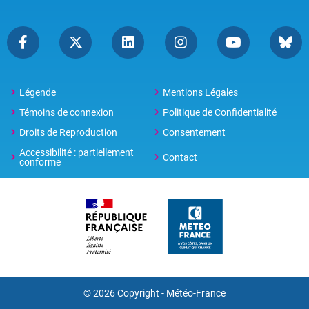
Légende
Mentions Légales
Témoins de connexion
Politique de Confidentialité
Droits de Reproduction
Consentement
Accessibilité : partiellement
Contact
conforme
© 2026 Copyright -
Météo-France