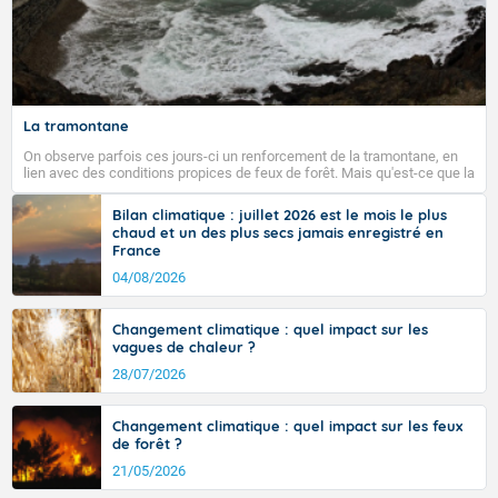
La tramontane
On observe parfois ces jours-ci un renforcement de la tramontane, en
lien avec des conditions propices de feux de forêt. Mais qu'est-ce que la
tramontane ? Quelles sont ses caractéristiques ? La tramontane est un
vent turbulent soufflant de secteur nord-ouest à nord, ou ouest à nord-
Bilan climatique : juillet 2026 est le mois le plus
ouest, dans un secteur qui part du Roussillon à la vallée de l’Aude et à
chaud et un des plus secs jamais enregistré en
l’ouest de l’Hérault. L’étymologie de ce vent vient du latin trasmontanus,
France
signifiant au-delà des monts, en allusion aux régions montagneuses
d’où provient ce vent.
04/08/2026
Changement climatique : quel impact sur les
vagues de chaleur ?
28/07/2026
Changement climatique : quel impact sur les feux
de forêt ?
21/05/2026