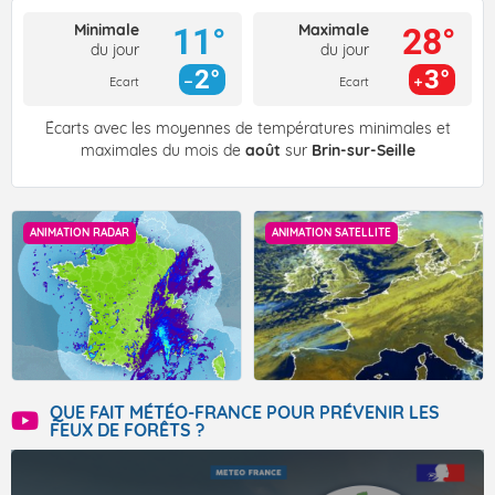
Minimale
Maximale
11°
28°
du jour
du jour
2°
3°
Ecart
Ecart
Écarts avec les moyennes de températures minimales et
maximales du mois de
août
sur
Brin-sur-Seille
ANIMATION RADAR
ANIMATION SATELLITE
QUE FAIT MÉTÉO-FRANCE POUR PRÉVENIR LES
FEUX DE FORÊTS ?