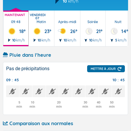
10
km/h
MAINTENANT
VENDREDI
07
09:48
Matin
Après-midi
Soirée
Nuit
18°
23°
26°
21°
14°
10
km/h
10
km/h
10
km/h
10
km/h
5
km/h
Pluie dans l'heure
Pas de précipitations
METTRE À JOUR
09 : 45
10 : 45
5
10
20
30
40
50
min
min
min
min
min
min
Comparaison aux normales