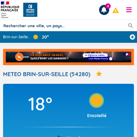
4
20°
Brin-sur-Seille
...
Prévisions
TOUS LES RÉSULTATS
METEO BRIN-SUR-SEILLE (54280)
Articles
18°
Ensoleillé