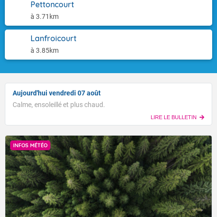
Pettoncourt
à 3.71km
Lanfroicourt
à 3.85km
Aujourd'hui vendredi 07 août
Calme, ensoleillé et plus chaud.
LIRE LE BULLETIN
INFOS MÉTÉO