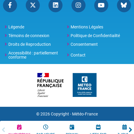
Légende
Mentions Légales
Témoins de connexion
Politique de Confidentialité
Droits de Reproduction
Consentement
Accessibilité : partiellement
Contact
conforme
© 2026 Copyright -
Météo-France