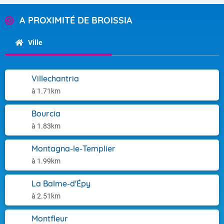
A PROXIMITÉ DE BROISSIA
Ville
Villechantria
à 1.71km
Bourcia
à 1.83km
Montagna-le-Templier
à 1.99km
La Balme-d'Épy
à 2.51km
Montfleur