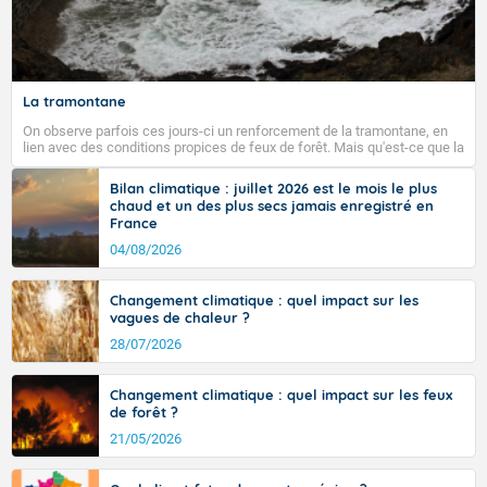
minimales sont en baisse sur les deux tiers sud du
pays, comprises entre 17 et 24 degrés, en hausse au
nord de la Seine, entre 11 dans les Ardennes et 17 en
Anjou. Les maximales sont comprises entre 24 et 28
sur les côtes de Manche et la façade atlantique, elles
La tramontane
sont comprises entre 30 et 36 dans l'intérieur du pays,
On observe parfois ces jours-ci un renforcement de la tramontane, en
avec des pointes jusqu'à 37 à 38 degrés dans l'arrière-
lien avec des conditions propices de feux de forêt. Mais qu'est-ce que la
pays varois et en vallée de la Garonne.
tramontane ? Quelles sont ses caractéristiques ? La tramontane est un
vent turbulent soufflant de secteur nord-ouest à nord, ou ouest à nord-
Bilan climatique : juillet 2026 est le mois le plus
ouest, dans un secteur qui part du Roussillon à la vallée de l’Aude et à
chaud et un des plus secs jamais enregistré en
l’ouest de l’Hérault. L’étymologie de ce vent vient du latin trasmontanus,
France
signifiant au-delà des monts, en allusion aux régions montagneuses
Fermer
d’où provient ce vent.
04/08/2026
Changement climatique : quel impact sur les
vagues de chaleur ?
28/07/2026
Changement climatique : quel impact sur les feux
de forêt ?
21/05/2026