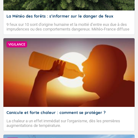
La Météo des forêts : s’informer sur le danger de feux
9 feux sur 10 sont d’origine humaine et la moitié d’entre eux due à des
imprudences ou des comportements dangereux. Météo-France diffuse
depuis 2023 la Météo des forêts afin d’informer quotidiennement le
public sur le niveau de danger de feux de forêts et faire connaître les
bons gestes pour éviter les départs d’incendie.
VIGILANCE
Voici les températures maximales prévues pour le
dimanche 09 août 2026 : Brest : 26 Paris : 34 Lyon : 36
Biarritz : 28 Cherbourg : 28 Tours : 34 Clermont-Fd : 35
Perpignan : 33 Rennes : 33 Nancy : 32 Limoges : 34
TENDANCE POUR LES JOURS SUIVANTS
Marseille : 35 Nantes : 32 Strasbourg : 35 Bordeaux :
36 Nice : 32 Lille : 33 Dijon : 35 Toulouse : 38 Ajaccio :
Pour la semaine du lundi 17 août 2026 au dimanche
33
23 août 2026 :
Demain : dimanche 9
Les températures devraient rester supérieures aux
normales de saison. Au niveau du temps sensible,
Canicule et forte chaleur : comment se protéger ?
VIGILANCE ROUGE
aucun scénario ne se dégage pour le moment.
Temps orageux et toujours bien chaud.
La chaleur a un effet immédiat sur l’organisme, dès les premières
augmentations de température.
Tendance des températures pour la période du lundi
Des résidus pluvio-orageux, arrivés en cours de nuit
24 août 2026 au dimanche 6 septembre 2026 :
précédente par la Nouvelle-Aquitaine, s'étendent en