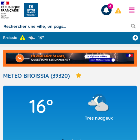
4
16°
Broissia
Prévisions
TOUS LES RÉSULTATS
METEO BROISSIA (39320)
Articles
16°
Très nuageux