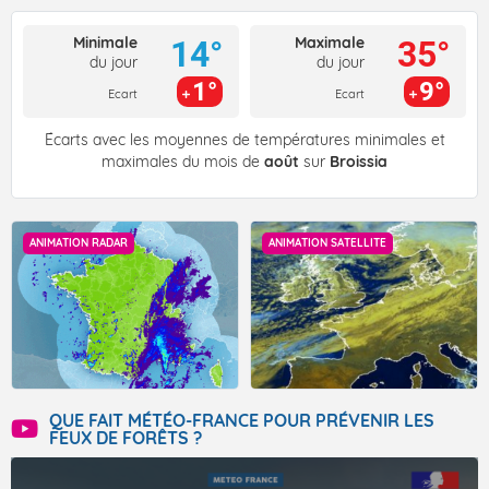
Minimale
Maximale
14°
35°
du jour
du jour
1°
9°
Ecart
Ecart
Écarts avec les moyennes de températures minimales et
maximales du mois de
août
sur
Broissia
ANIMATION RADAR
ANIMATION SATELLITE
QUE FAIT MÉTÉO-FRANCE POUR PRÉVENIR LES
FEUX DE FORÊTS ?