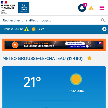
4
22°
Brousse-le-Chât
...
Prévisions
TOUS LES RÉSULTATS
METEO BROUSSE-LE-CHATEAU (12480)
Articles
21°
Ensoleillé