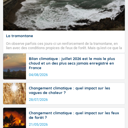
La tramontane
On observe parfois ces jours-ci un renforcement de la tramontane, en
lien avec des conditions propices de feux de forêt. Mais qu'est-ce que la
tramontane ? Quelles sont ses caractéristiques ? La tramontane est un
vent turbulent soufflant de secteur nord-ouest à nord, ou ouest à nord-
Bilan climatique : juillet 2026 est le mois le plus
ouest, dans un secteur qui part du Roussillon à la vallée de l’Aude et à
chaud et un des plus secs jamais enregistré en
l’ouest de l’Hérault. L’étymologie de ce vent vient du latin trasmontanus,
France
signifiant au-delà des monts, en allusion aux régions montagneuses
d’où provient ce vent.
04/08/2026
Changement climatique : quel impact sur les
vagues de chaleur ?
28/07/2026
Changement climatique : quel impact sur les feux
de forêt ?
21/05/2026