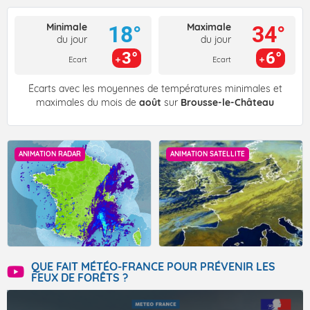
Minimale
Maximale
18°
34°
du jour
du jour
3°
6°
Ecart
Ecart
Écarts avec les moyennes de températures minimales et
maximales du mois de
août
sur
Brousse-le-Château
ANIMATION RADAR
ANIMATION SATELLITE
QUE FAIT MÉTÉO-FRANCE POUR PRÉVENIR LES
FEUX DE FORÊTS ?