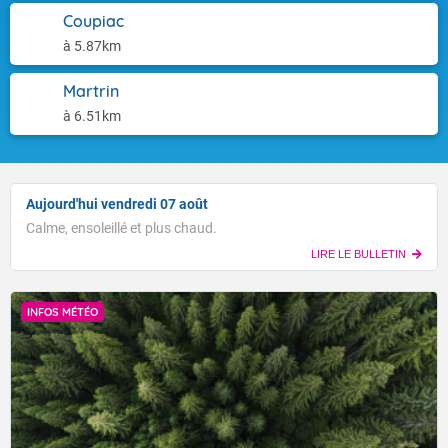
Coupiac
à 5.87km
Martrin
à 6.51km
Aujourd'hui vendredi 07 août
Calme, ensoleillé et plus chaud.
LIRE LE BULLETIN
INFOS MÉTÉO