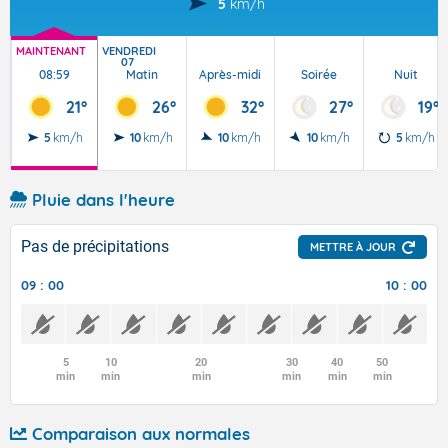
5
km/h
MAINTENANT
VENDREDI
07
08:59
Matin
Après-midi
Soirée
Nuit
21°
26°
32°
27°
19°
5
km/h
10
km/h
10
km/h
10
km/h
5
km/h
Pluie dans l'heure
Pas de précipitations
METTRE À JOUR
09 : 00
10 : 00
5
10
20
30
40
50
min
min
min
min
min
min
Comparaison aux normales