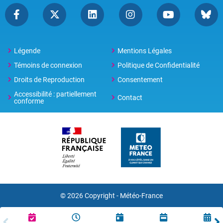
Légende
Mentions Légales
Témoins de connexion
Politique de Confidentialité
Droits de Reproduction
Consentement
Accessibilité : partiellement
Contact
conforme
© 2026 Copyright -
Météo-France