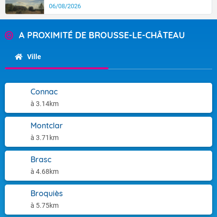
06/08/2026
A PROXIMITÉ DE BROUSSE-LE-CHÂTEAU
Ville
Connac
à 3.14km
Montclar
à 3.71km
Brasc
à 4.68km
Broquiès
à 5.75km