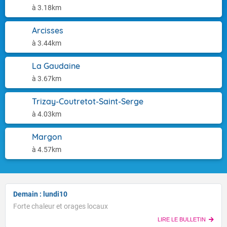
à 3.18km
Arcisses
à 3.44km
La Gaudaine
à 3.67km
Trizay-Coutretot-Saint-Serge
à 4.03km
Margon
à 4.57km
Demain : lundi10
Forte chaleur et orages locaux
LIRE LE BULLETIN