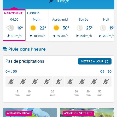
0
km/h
MAINTENANT
LUNDI 10
04:30
Matin
Après-midi
Soirée
Nuit
16°
22°
30°
25°
19°
0
km/h
10
km/h
15
km/h
20
km/h
20
km/h
Pluie dans l'heure
Pas de précipitations
METTRE À JOUR
04 : 30
05 : 30
5
10
20
30
40
50
min
min
min
min
min
min
ANIMATION RADAR
ANIMATION SATELLITE