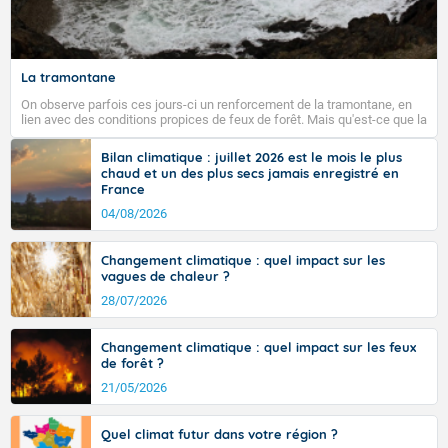
La tramontane
On observe parfois ces jours-ci un renforcement de la tramontane, en
lien avec des conditions propices de feux de forêt. Mais qu'est-ce que la
tramontane ? Quelles sont ses caractéristiques ? La tramontane est un
vent turbulent soufflant de secteur nord-ouest à nord, ou ouest à nord-
Bilan climatique : juillet 2026 est le mois le plus
ouest, dans un secteur qui part du Roussillon à la vallée de l’Aude et à
chaud et un des plus secs jamais enregistré en
l’ouest de l’Hérault. L’étymologie de ce vent vient du latin trasmontanus,
France
signifiant au-delà des monts, en allusion aux régions montagneuses
d’où provient ce vent.
04/08/2026
Changement climatique : quel impact sur les
vagues de chaleur ?
28/07/2026
Changement climatique : quel impact sur les feux
de forêt ?
21/05/2026
Quel climat futur dans votre région ?