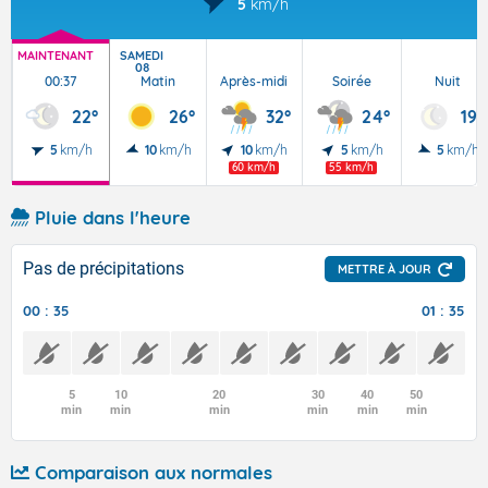
5
km/h
MAINTENANT
SAMEDI
08
00:37
Matin
Après-midi
Soirée
Nuit
22°
26°
32°
24°
19°
5
km/h
10
km/h
10
km/h
5
km/h
5
km/h
60 km/h
55 km/h
Pluie dans l'heure
Pas de précipitations
METTRE À JOUR
00 : 35
01 : 35
5
10
20
30
40
50
min
min
min
min
min
min
Comparaison aux normales