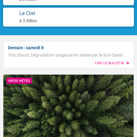
Le Clat
à 3.99km
Demain : samedi 8
Très chaud. Dégradation orageuse en soirée par le Sud-Ouest
LIRE LE BULLETIN
INFOS MÉTÉO