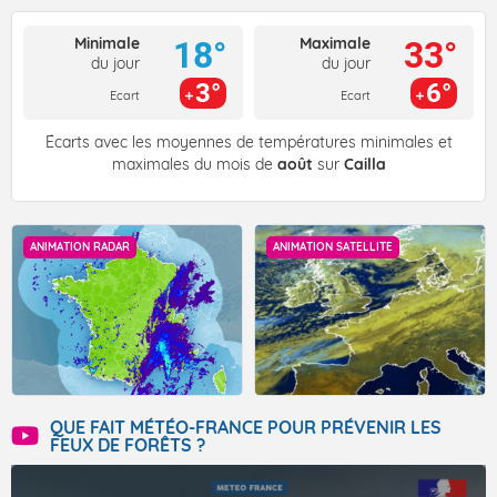
Minimale
Maximale
18°
33°
du jour
du jour
3°
6°
Ecart
Ecart
Écarts avec les moyennes de températures minimales et
maximales du mois de
août
sur
Cailla
ANIMATION RADAR
ANIMATION SATELLITE
QUE FAIT MÉTÉO-FRANCE POUR PRÉVENIR LES
FEUX DE FORÊTS ?