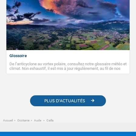
Glossaire
De l’anticyclone au vortex polaire, consultez notre glossaire météo et
climat. Non exhaustif, il est mis à jour régulièrement, au fil de nos
publications. Vous y trouverez également des liens utiles vers nos
contenus pédagogiques concernant les phénomènes
météorologiques et des informations scientifiques sur le
changement climatique.
PLUS D'ACTUALITÉS
Accueil
Occitanie
Aude
Cailla