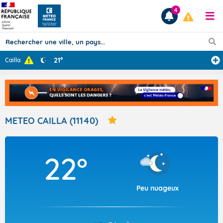
4
21°
Cailla
Prévisions
TOUS LES RÉSULTATS
METEO CAILLA (11140)
Articles
22°
Peu nuageux