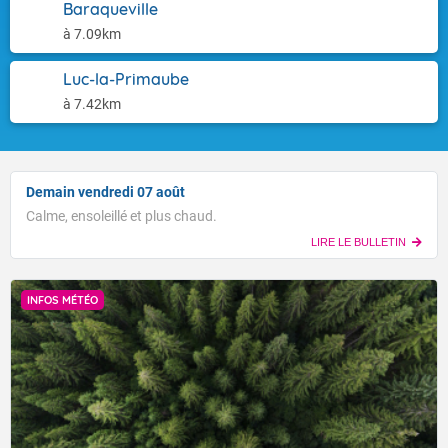
Baraqueville
à 7.09km
Luc-la-Primaube
à 7.42km
Demain vendredi 07 août
Calme, ensoleillé et plus chaud.
LIRE LE BULLETIN
INFOS MÉTÉO