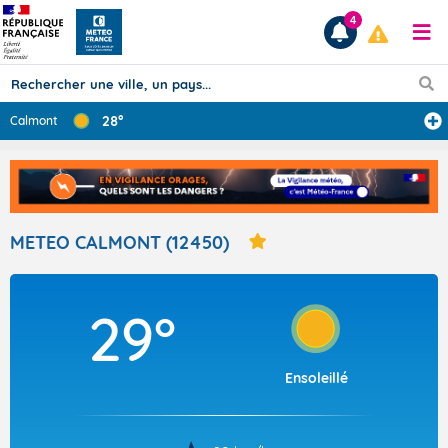
4
28°
Calmont
Prévisions
TOUS LES RÉSULTATS
METEO CALMONT (12450)
Articles
29°
Ensoleillé