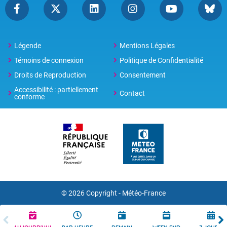
Légende
Mentions Légales
Témoins de connexion
Politique de Confidentialité
Droits de Reproduction
Consentement
Accessibilité : partiellement
Contact
conforme
© 2026 Copyright -
Météo-France