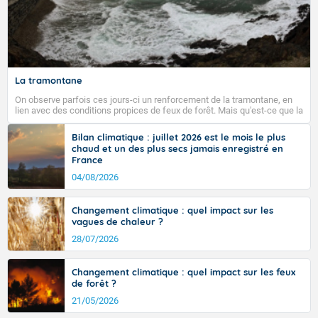
La tramontane
On observe parfois ces jours-ci un renforcement de la tramontane, en
lien avec des conditions propices de feux de forêt. Mais qu'est-ce que la
tramontane ? Quelles sont ses caractéristiques ? La tramontane est un
vent turbulent soufflant de secteur nord-ouest à nord, ou ouest à nord-
Bilan climatique : juillet 2026 est le mois le plus
ouest, dans un secteur qui part du Roussillon à la vallée de l’Aude et à
chaud et un des plus secs jamais enregistré en
l’ouest de l’Hérault. L’étymologie de ce vent vient du latin trasmontanus,
France
signifiant au-delà des monts, en allusion aux régions montagneuses
d’où provient ce vent.
04/08/2026
Changement climatique : quel impact sur les
vagues de chaleur ?
28/07/2026
Changement climatique : quel impact sur les feux
de forêt ?
21/05/2026