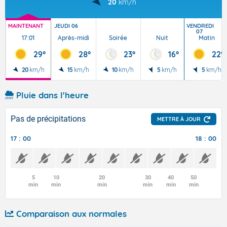
20
km/h
MAINTENANT
JEUDI 06
VENDREDI
07
17:01
Après-midi
Soirée
Nuit
Matin
29°
28°
23°
16°
22°
20
km/h
15
km/h
10
km/h
5
km/h
5
km/h
Pluie dans l'heure
Pas de précipitations
METTRE À JOUR
17 : 00
18 : 00
5
10
20
30
40
50
min
min
min
min
min
min
Comparaison aux normales