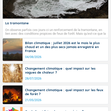
Fermer
La tramontane
On observe parfois ces jours-ci un renforcement de la tramontane, en
lien avec des conditions propices de feux de forêt. Mais qu'est-ce que la
tramontane ? Quelles sont ses caractéristiques ? La tramontane est un
vent turbulent soufflant de secteur nord-ouest à nord, ou ouest à nord-
Bilan climatique : juillet 2026 est le mois le plus
ouest, dans un secteur qui part du Roussillon à la vallée de l’Aude et à
chaud et un des plus secs jamais enregistré en
l’ouest de l’Hérault. L’étymologie de ce vent vient du latin trasmontanus,
France
signifiant au-delà des monts, en allusion aux régions montagneuses
d’où provient ce vent.
04/08/2026
Changement climatique : quel impact sur les
vagues de chaleur ?
28/07/2026
Changement climatique : quel impact sur les feux
de forêt ?
21/05/2026