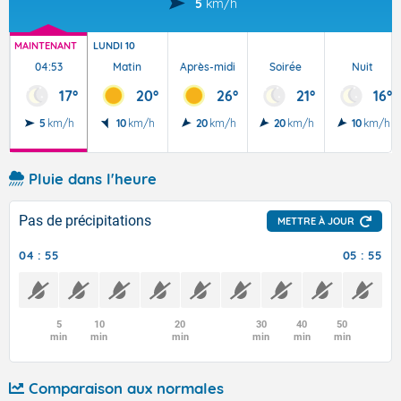
5
km/h
MAINTENANT
LUNDI 10
04:53
Matin
Après-midi
Soirée
Nuit
17°
20°
26°
21°
16°
5
km/h
10
km/h
20
km/h
20
km/h
10
km/h
Pluie dans l'heure
Pas de précipitations
METTRE À JOUR
04 : 55
05 : 55
5
10
20
30
40
50
min
min
min
min
min
min
Comparaison aux normales