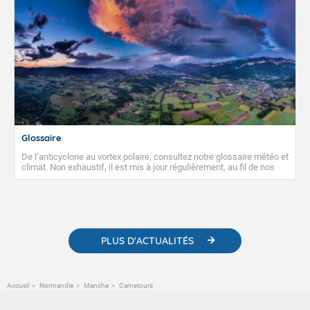
Glossaire
De l’anticyclone au vortex polaire, consultez notre glossaire météo et
climat. Non exhaustif, il est mis à jour régulièrement, au fil de nos
publications. Vous y trouverez également des liens utiles vers nos
contenus pédagogiques concernant les phénomènes
météorologiques et des informations scientifiques sur le
changement climatique.
PLUS D'ACTUALITÉS
Accueil
Normandie
Manche
Cametours