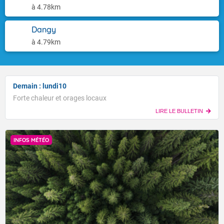
à 4.78km
Dangy
à 4.79km
Demain : lundi10
Forte chaleur et orages locaux
LIRE LE BULLETIN
INFOS MÉTÉO