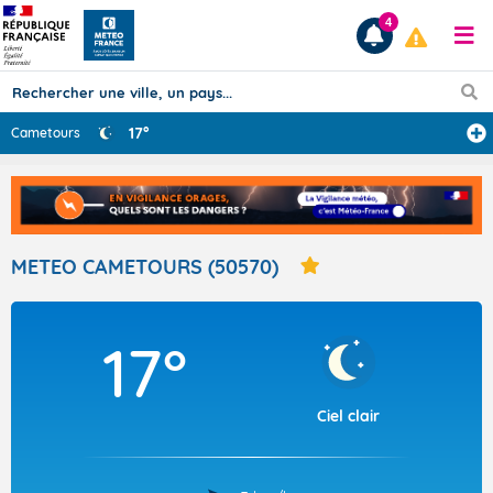
4
17°
Cametours
Prévisions
TOUS LES RÉSULTATS
METEO CAMETOURS (50570)
Articles
17°
Ciel clair