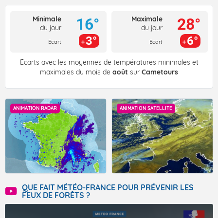
Minimale
Maximale
16°
28°
du jour
du jour
3°
6°
Ecart
Ecart
Écarts avec les moyennes de températures minimales et
maximales du mois de
août
sur
Cametours
ANIMATION RADAR
ANIMATION SATELLITE
QUE FAIT MÉTÉO-FRANCE POUR PRÉVENIR LES
FEUX DE FORÊTS ?