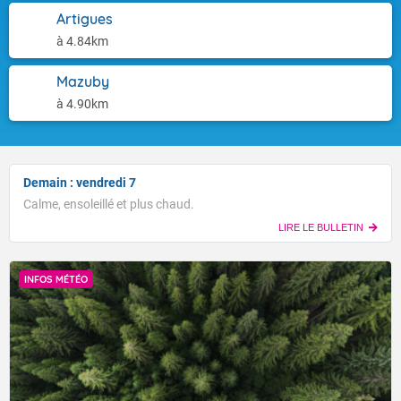
Artigues
à 4.84km
Mazuby
à 4.90km
Demain : vendredi 7
Calme, ensoleillé et plus chaud.
LIRE LE BULLETIN
INFOS MÉTÉO