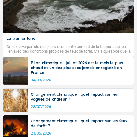
La tramontane
On observe parfois ces jours-ci un renforcement de la tramontane, en
lien avec des conditions propices de feux de forêt. Mais qu'est-ce que la
tramontane ? Quelles sont ses caractéristiques ? La tramontane est un
vent turbulent soufflant de secteur nord-ouest à nord, ou ouest à nord-
Bilan climatique : juillet 2026 est le mois le plus
ouest, dans un secteur qui part du Roussillon à la vallée de l’Aude et à
chaud et un des plus secs jamais enregistré en
l’ouest de l’Hérault. L’étymologie de ce vent vient du latin trasmontanus,
France
signifiant au-delà des monts, en allusion aux régions montagneuses
d’où provient ce vent.
04/08/2026
Changement climatique : quel impact sur les
vagues de chaleur ?
28/07/2026
Changement climatique : quel impact sur les feux
de forêt ?
21/05/2026