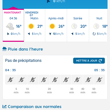
0
km/h
MAINTENANT
VENDREDI
07
04:36
Matin
Après-midi
Soirée
Nuit
16°
21°
26°
20°
18°
0
km/h
5
km/h
10
km/h
5
km/h
5
km/h
Pluie dans l'heure
Pas de précipitations
METTRE À JOUR
04 : 35
05 : 35
5
10
20
30
40
50
min
min
min
min
min
min
Comparaison aux normales