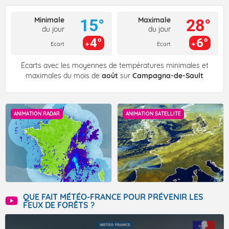
Minimale
Maximale
15°
28°
du jour
du jour
4°
6°
Ecart
Ecart
Écarts avec les moyennes de températures minimales et
maximales du mois de
août
sur
Campagna-de-Sault
ANIMATION RADAR
ANIMATION SATELLITE
QUE FAIT MÉTÉO-FRANCE POUR PRÉVENIR LES
FEUX DE FORÊTS ?