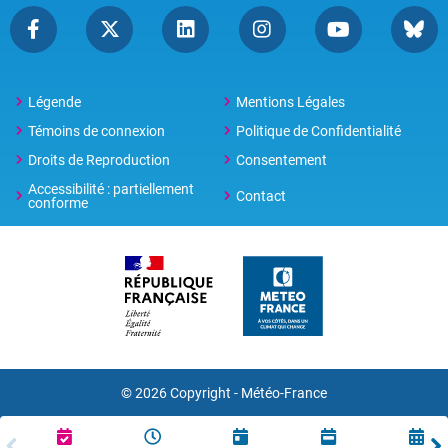
Légende
Mentions Légales
Témoins de connexion
Politique de Confidentialité
Droits de Reproduction
Consentement
Accessibilité : partiellement
Contact
conforme
© 2026 Copyright -
Météo-France