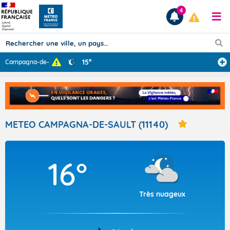
4
15°
Campagna-de-Sau
...
Prévisions
TOUS LES RÉSULTATS
METEO CAMPAGNA-DE-SAULT (11140)
Articles
16°
Très nuageux