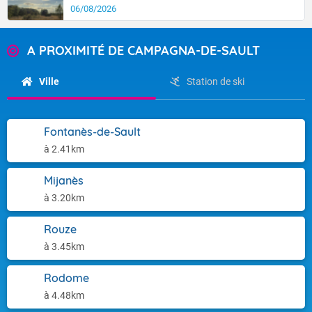
06/08/2026
A PROXIMITÉ DE CAMPAGNA-DE-SAULT
Ville
Station de ski
Fontanès-de-Sault
à 2.41km
Mijanès
à 3.20km
Rouze
à 3.45km
Rodome
à 4.48km