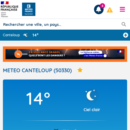
4
14°
Canteloup
Prévisions
TOUS LES RÉSULTATS
METEO CANTELOUP (50330)
Articles
14°
Ciel clair