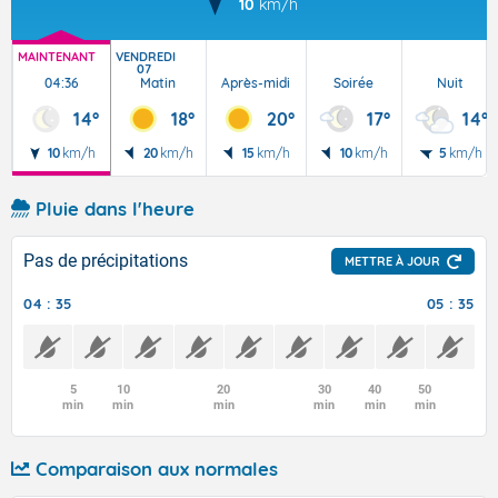
10
km/h
MAINTENANT
VENDREDI
07
04:36
Matin
Après-midi
Soirée
Nuit
14°
18°
20°
17°
14°
10
km/h
20
km/h
15
km/h
10
km/h
5
km/h
Pluie dans l'heure
Pas de précipitations
METTRE À JOUR
04 : 35
05 : 35
5
10
20
30
40
50
min
min
min
min
min
min
Comparaison aux normales