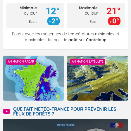
Minimale
Maximale
12°
21°
du jour
du jour
2°
0°
Ecart
Ecart
Écarts avec les moyennes de températures minimales et
maximales du mois de
août
sur
Canteloup
ANIMATION RADAR
ANIMATION SATELLITE
QUE FAIT MÉTÉO-FRANCE POUR PRÉVENIR LES
FEUX DE FORÊTS ?