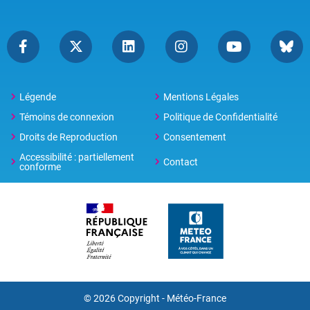
Légende
Mentions Légales
Témoins de connexion
Politique de Confidentialité
Droits de Reproduction
Consentement
Accessibilité : partiellement
Contact
conforme
© 2026 Copyright -
Météo-France