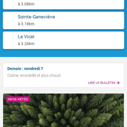
à 3.08km
Sainte-Geneviève
à 3.18km
Le Vicel
à 3.26km
Demain : vendredi 7
Calme, ensoleillé et plus chaud.
LIRE LE BULLETIN
INFOS MÉTÉO