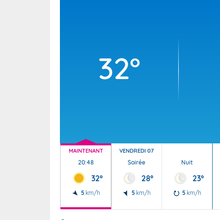
Wallis e
Grand fr
32°
MAINTENANT
VENDREDI 07
20:48
Soirée
Nuit
32°
28°
23°
5
km/h
5
km/h
5
km/h