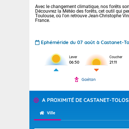
Avec le changement climatique, nos forêts sont
Découvrez la Météo des forêts, cet outil qui pe
Toulouse, où l'on retrouve Jean-Christophe Vi
France.
Ephéméride du 07 août à Castanet-T
Voici les tem
Lever
Coucher
22/14 Paris :
06:50
21:11
Clermont-Fd :
Limoges : 29/
Lille : 25/15
Gaétan
TENDANCE P
Demain same
Pour la sema
Très chaud
A PROXIMITÉ DE CASTANET-TOLO
samedi, 12
Au niveau du 
températures 
Alpes-Marit
Ville
Drôme (26),
Tendance des
(74), Var (8
2026 :