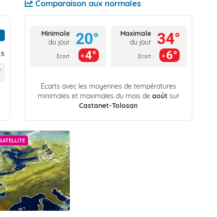
Comparaison aux normales
Minimale
Maximale
20°
34°
du jour
du jour
4°
6°
45
Ecart
Ecart
Écarts avec les moyennes de températures
minimales et maximales du mois de
août
sur
Castanet-Tolosan
SATELLITE