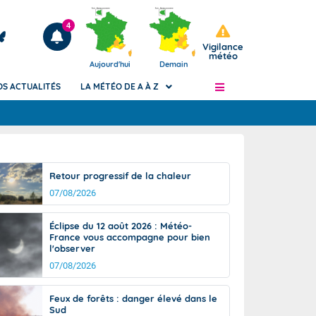
4
Vigilance
météo
Aujourd'hui
Demain
OS ACTUALITÉS
LA MÉTÉO DE A À Z
Articles
ngers
Retour progressif de la chaleur
Phénomènes dangereux de J+2 à J+7
07/08/2026
civile
Avertissement pluies intenses à l'échelle
des communes (Apic)
és
Éclipse du 12 août 2026 : Météo-
Bulletins Marine
France vous accompagne pour bien
l'observer
ateur de
Bulletins d'estimation du risque
d'avalanche
07/08/2026
-pompier
Météo des forêts
Feux de forêts : danger élevé dans le
Vigicrues
Sud