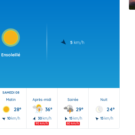
t Futuna
oid
5
km/h
Ensoleillé
SAMEDI 08
Matin
Après-midi
Soirée
Nuit
28°
36°
29°
24°
10
km/h
30
km/h
15
km/h
15
km/h
90 km/h
60 km/h