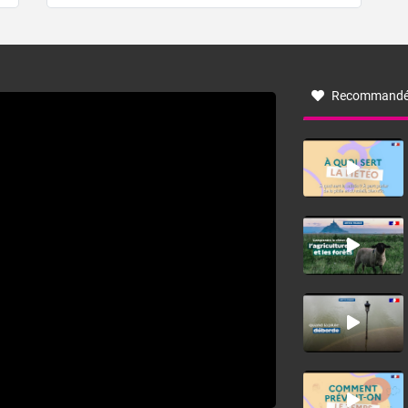
de forêt. Mais qu'est-ce que la tramontane ? Quelles sont
ses caractéristiques ? La tramontane est un vent
turbulent soufflant de secteur nord-ouest à nord, ou ouest
à nord-ouest, dans un secteur qui part du Roussillon à la
vallée de l’Aude et à l’ouest de l’Hérault. L’étymologie de
ce vent vient du latin trasmontanus, signifiant au-delà des
monts, en allusion aux régions montagneuses d’où
Recommandé
provient ce vent.