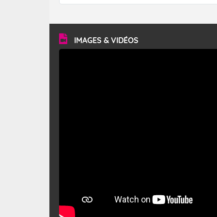
forêt. Mais qu'est-ce que le mistral ? Quelles sont ses
caractéristiques ? Le mistral est un vent régional,
turbulent et généralement sec, pouvant souffler à une
vitesse moyenne de 50 km/h et atteindre 80 à 100 km/h
en rafales, parfois davantage. Il parcourt la basse vallée
du Rhône et la Provence et envahit le littoral
IMAGES & VIDÉOS
méditerranéen à partir de la Camargue.