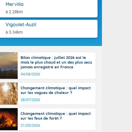
-France jusque
aison.
Mervilla
sur la Corse.
à 2.28km
des Pyrénées,
. En marge de
Vigoulet-Auzil
rection de la
di. En soirée,
à 3.34km
 sur
e thermomètre
squ'à 22 à 24,
culier, sur le
Bilan climatique : juillet 2026 est le
, hors côtes
mois le plus chaud et un des plus secs
nt 38 ou 39
jamais enregistré en France
04/08/2026
Changement climatique : quel impact
sur les vagues de chaleur ?
28/07/2026
Changement climatique : quel impact
sur les feux de forêt ?
21/05/2026