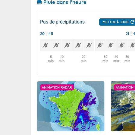
Pluie dans l'heure
Pas de précipitations
METTRE À JOUR
20 : 45
21 : 
5
10
20
30
40
50
min
min
min
min
min
min
ANIMATION RADAR
ANIMATION 