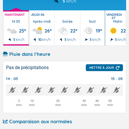
5
km/h
MAINTENANT
JEUDI 06
VENDREDI
07
14:05
Après-midi
Soirée
Nuit
Matin
25°
26°
22°
19°
22°
5
km/h
10
km/h
5
km/h
5
km/h
5
km/h
Pluie dans l'heure
Pas de précipitations
METTRE À JOUR
14 : 05
15 : 05
5
10
20
30
40
50
min
min
min
min
min
min
Comparaison aux normales