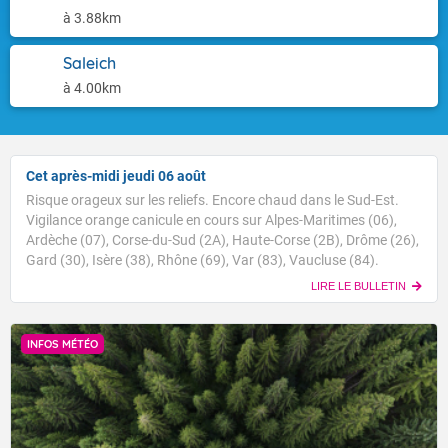
à 3.88km
Saleich
à 4.00km
Cet après-midi jeudi 06 août
Risque orageux sur les reliefs. Encore chaud dans le Sud-Est.
Vigilance orange canicule en cours sur Alpes-Maritimes (06),
Ardèche (07), Corse-du-Sud (2A), Haute-Corse (2B), Drôme (26),
Gard (30), Isère (38), Rhône (69), Var (83), Vaucluse (84).
LIRE LE BULLETIN
INFOS MÉTÉO