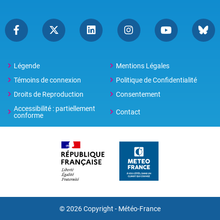
Légende
Mentions Légales
Témoins de connexion
Politique de Confidentialité
Droits de Reproduction
Consentement
Accessibilité : partiellement
Contact
conforme
© 2026 Copyright -
Météo-France