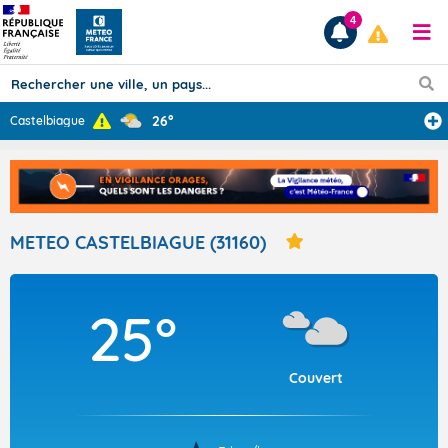
4
26°
Castelbiague
Prévisions
TOUS LES RÉSULTATS
METEO CASTELBIAGUE (31160)
Articles
25°
Couvert