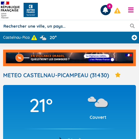
4
20°
Castelnau-Picam
...
Prévisions
TOUS LES RÉSULTATS
METEO CASTELNAU-PICAMPEAU (31430)
Articles
21°
Couvert