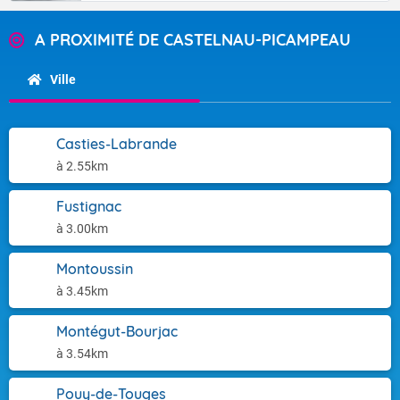
A PROXIMITÉ DE CASTELNAU-PICAMPEAU
Ville
Casties-Labrande
à 2.55km
Fustignac
à 3.00km
Montoussin
à 3.45km
Montégut-Bourjac
à 3.54km
Pouy-de-Touges