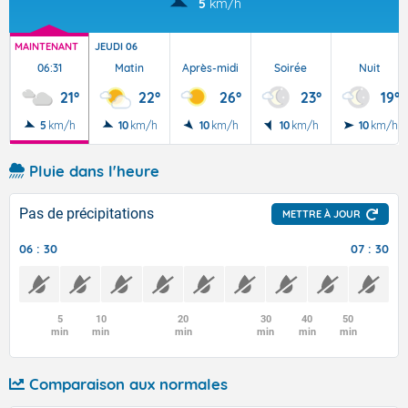
5
km/h
MAINTENANT
JEUDI 06
06:31
Matin
Après-midi
Soirée
Nuit
21°
22°
26°
23°
19°
5
km/h
10
km/h
10
km/h
10
km/h
10
km/h
Pluie dans l'heure
Pas de précipitations
METTRE À JOUR
06 : 30
07 : 30
5
10
20
30
40
50
min
min
min
min
min
min
Comparaison aux normales