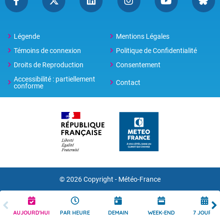
Légende
Mentions Légales
Témoins de connexion
Politique de Confidentialité
Droits de Reproduction
Consentement
Accessibilité : partiellement
Contact
conforme
© 2026 Copyright -
Météo-France
AUJOURD'HUI
PAR HEURE
DEMAIN
WEEK-END
7 JOURS