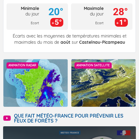
Minimale
Maximale
20°
28°
du jour
du jour
5°
1°
Ecart
Ecart
Écarts avec les moyennes de températures minimales et
maximales du mois de
août
sur
Castelnau-Picampeau
ANIMATION RADAR
ANIMATION SATELLITE
QUE FAIT MÉTÉO-FRANCE POUR PRÉVENIR LES
FEUX DE FORÊTS ?