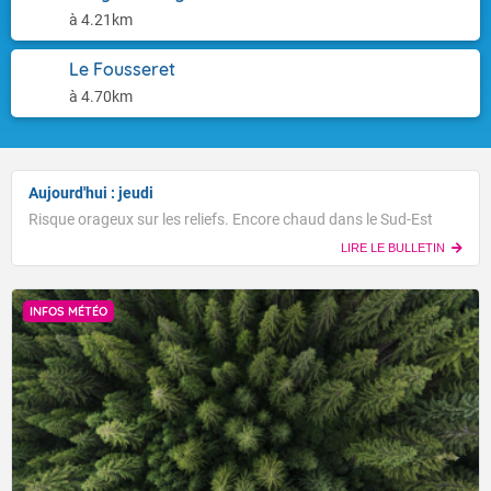
à 4.21km
Le Fousseret
à 4.70km
Aujourd'hui : jeudi
Risque orageux sur les reliefs. Encore chaud dans le Sud-Est
LIRE LE BULLETIN
INFOS MÉTÉO