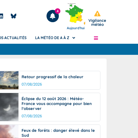
4
Vigilance
météo
Aujourd'hui
OS ACTUALITÉS
LA MÉTÉO DE A À Z
Articles
ngers
Retour progressif de la chaleur
Phénomènes dangereux de J+2 à J+7
07/08/2026
civile
Avertissement pluies intenses à l'échelle
des communes (Apic)
és
Éclipse du 12 août 2026 : Météo-
Bulletins Marine
France vous accompagne pour bien
l'observer
ateur de
Bulletins d'estimation du risque
d'avalanche
07/08/2026
-pompier
Météo des forêts
Feux de forêts : danger élevé dans le
Vigicrues
Sud