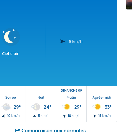
t Futuna
oid
5
km/h
Ciel clair
DIMANCHE 09
Soirée
Nuit
Matin
Après-midi
Soi
29°
24°
29°
33°
10
km/h
5
km/h
10
km/h
15
km/h
10
Comparaison aux normales