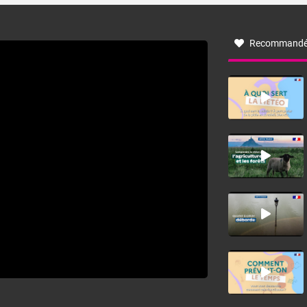
à nord-ouest, dans un secteur qui part du Roussillon à la
vallée de l’Aude et à l’ouest de l’Hérault. L’étymologie de
ce vent vient du latin trasmontanus, signifiant au-delà des
monts, en allusion aux régions montagneuses d’où
Recommandé
provient ce vent.