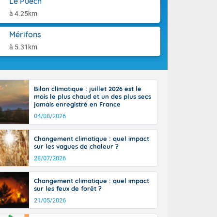
Le Puech
orages
aison.
ne, le Poitou-
à 4.25km
 de 8 à 13
re 26 sur le
Mérifons
 nouveau
à 5.31km
 dans le sud-
Bilan climatique : juillet 2026 est le
mois le plus chaud et un des plus secs
jamais enregistré en France
04/08/2026
Changement climatique : quel impact
sur les vagues de chaleur ?
28/07/2026
Changement climatique : quel impact
sur les feux de forêt ?
21/05/2026