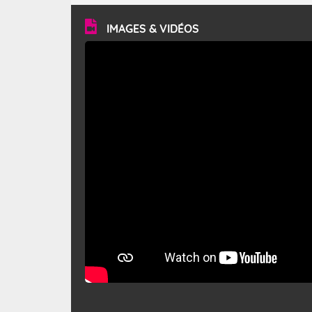
vitesse moyenne de 50 km/h et atteindre 80 à 100 km/h
en rafales, parfois davantage. Il parcourt la basse vallée
du Rhône et la Provence et envahit le littoral
IMAGES & VIDÉOS
méditerranéen à partir de la Camargue.