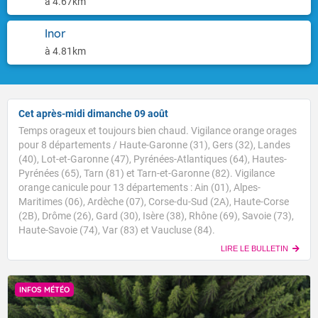
à 4.67km
Inor
à 4.81km
Cet après-midi dimanche 09 août
Temps orageux et toujours bien chaud. Vigilance orange orages
pour 8 départements / Haute-Garonne (31), Gers (32), Landes
(40), Lot-et-Garonne (47), Pyrénées-Atlantiques (64), Hautes-
Pyrénées (65), Tarn (81) et Tarn-et-Garonne (82). Vigilance
orange canicule pour 13 départements : Ain (01), Alpes-
Maritimes (06), Ardèche (07), Corse-du-Sud (2A), Haute-Corse
(2B), Drôme (26), Gard (30), Isère (38), Rhône (69), Savoie (73),
Haute-Savoie (74), Var (83) et Vaucluse (84).
LIRE LE BULLETIN
INFOS MÉTÉO