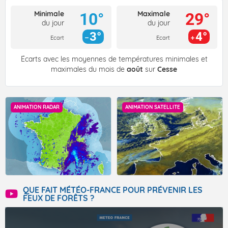
Minimale
Maximale
10°
29°
du jour
du jour
3°
4°
Ecart
Ecart
Écarts avec les moyennes de températures minimales et
maximales du mois de
août
sur
Cesse
ANIMATION RADAR
ANIMATION SATELLITE
QUE FAIT MÉTÉO-FRANCE POUR PRÉVENIR LES
FEUX DE FORÊTS ?