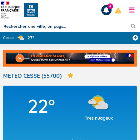
4
27°
Cesse
Prévisions
TOUS LES RÉSULTATS
METEO CESSE (55700)
Articles
22°
Très nuageux