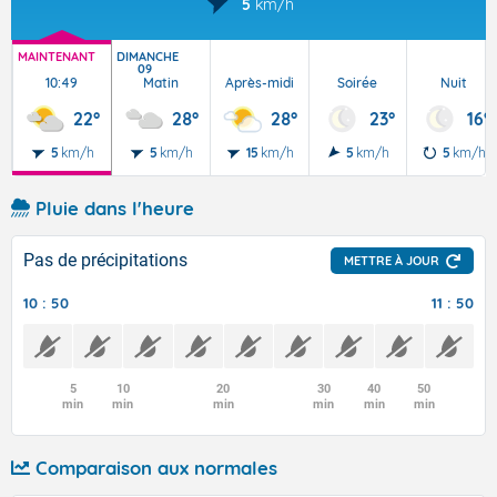
5
km/h
MAINTENANT
DIMANCHE
09
10:49
Matin
Après-midi
Soirée
Nuit
22°
28°
28°
23°
16°
5
km/h
5
km/h
15
km/h
5
km/h
5
km/h
Pluie dans l'heure
Pas de précipitations
METTRE À JOUR
10 : 50
11 : 50
5
10
20
30
40
50
min
min
min
min
min
min
Comparaison aux normales