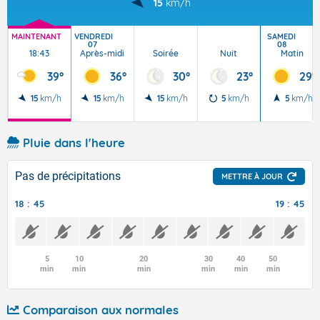
15
km/h
MAINTENANT
VENDREDI
SAMEDI
07
08
18:43
Après-midi
Soirée
Nuit
Matin
39°
36°
30°
23°
29°
15
km/h
15
km/h
15
km/h
5
km/h
5
km/h
Pluie dans l'heure
Pas de précipitations
METTRE À JOUR
18 : 45
19 : 45
5
10
20
30
40
50
min
min
min
min
min
min
Comparaison aux normales