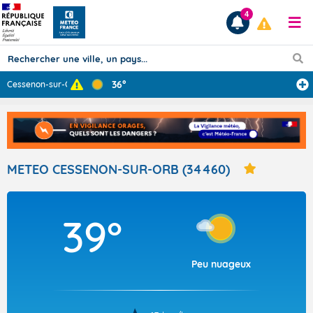
4
36°
Cessenon-sur-Or
...
Prévisions
TOUS LES RÉSULTATS
METEO CESSENON-SUR-ORB (34460)
Articles
39°
Peu nuageux