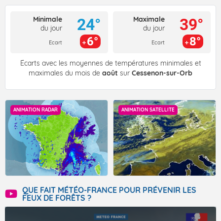
Minimale
Maximale
24°
39°
du jour
du jour
6°
8°
Ecart
Ecart
Écarts avec les moyennes de températures minimales et
maximales du mois de
août
sur
Cessenon-sur-Orb
ANIMATION RADAR
ANIMATION SATELLITE
QUE FAIT MÉTÉO-FRANCE POUR PRÉVENIR LES
FEUX DE FORÊTS ?