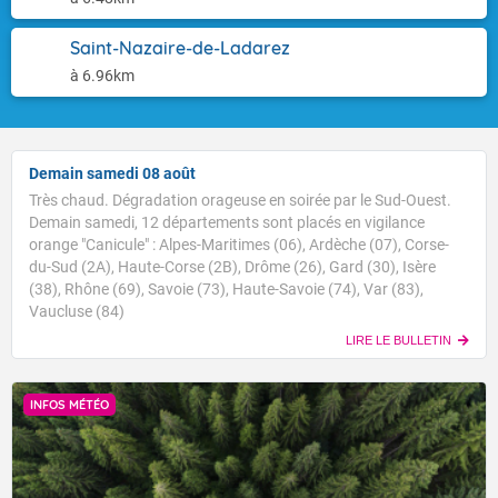
Saint-Nazaire-de-Ladarez
à 6.96km
Demain samedi 08 août
Très chaud. Dégradation orageuse en soirée par le Sud-Ouest.
Demain samedi, 12 départements sont placés en vigilance
orange "Canicule" : Alpes-Maritimes (06), Ardèche (07), Corse-
du-Sud (2A), Haute-Corse (2B), Drôme (26), Gard (30), Isère
(38), Rhône (69), Savoie (73), Haute-Savoie (74), Var (83),
Vaucluse (84)
LIRE LE BULLETIN
INFOS MÉTÉO