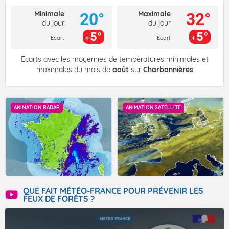
Minimale
Maximale
20°
32°
du jour
du jour
5°
5°
Ecart
Ecart
Écarts avec les moyennes de températures minimales et
maximales du mois de
août
sur
Charbonnières
ANIMATION RADAR
ANIMATION SATELLITE
QUE FAIT MÉTÉO-FRANCE POUR PRÉVENIR LES
FEUX DE FORÊTS ?