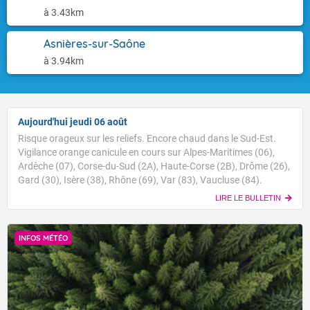
à 3.43km
Asnières-sur-Saône
à 3.94km
Aujourd'hui jeudi 06 août
Risque orageux sur les reliefs. Encore chaud dans le Sud-Est.
Vigilance orange canicule en cours sur Alpes-Maritimes (06),
Ardèche (07), Corse-du-Sud (2A), Haute-Corse (2B), Drôme (26),
Gard (30), Isère (38), Rhône (69), Var (83), Vaucluse (84).
LIRE LE BULLETIN
INFOS MÉTÉO