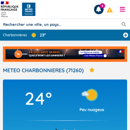
4
23°
Charbonnières
Prévisions
TOUS LES RÉSULTATS
METEO CHARBONNIERES (71260)
Articles
24°
Peu nuageux