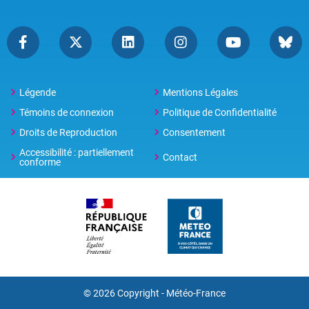
Légende
Mentions Légales
Témoins de connexion
Politique de Confidentialité
Droits de Reproduction
Consentement
Accessibilité : partiellement
Contact
conforme
© 2026 Copyright -
Météo-France