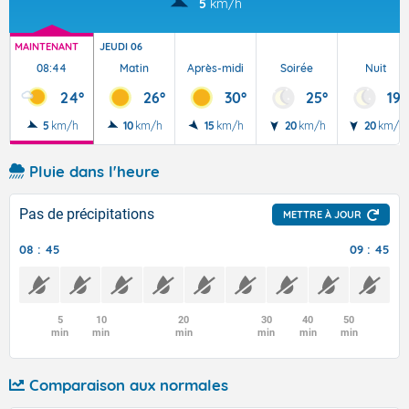
5
km/h
MAINTENANT
JEUDI 06
08:44
Matin
Après-midi
Soirée
Nuit
24°
26°
30°
25°
19°
5
km/h
10
km/h
15
km/h
20
km/h
20
km/h
Pluie dans l'heure
Pas de précipitations
METTRE À JOUR
08 : 45
09 : 45
5
10
20
30
40
50
min
min
min
min
min
min
Comparaison aux normales