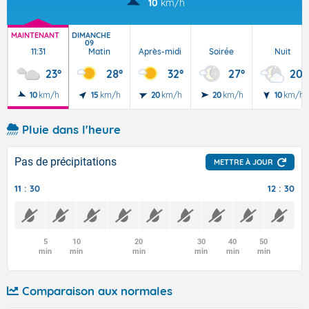
10
km/h
MAINTENANT
DIMANCHE
09
11:31
Matin
Après-midi
Soirée
Nuit
23°
28°
32°
27°
20°
10
km/h
15
km/h
20
km/h
20
km/h
10
km/h
Pluie dans l'heure
Pas de précipitations
METTRE À JOUR
11 : 30
12 : 30
5
10
20
30
40
50
min
min
min
min
min
min
Comparaison aux normales