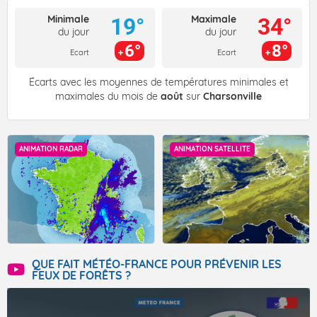
Minimale
Maximale
19°
34°
du jour
du jour
6°
8°
Ecart
Ecart
Écarts avec les moyennes de températures minimales et
maximales du mois de
août
sur
Charsonville
ANIMATION RADAR
ANIMATION SATELLITE
QUE FAIT MÉTÉO-FRANCE POUR PRÉVENIR LES
FEUX DE FORÊTS ?