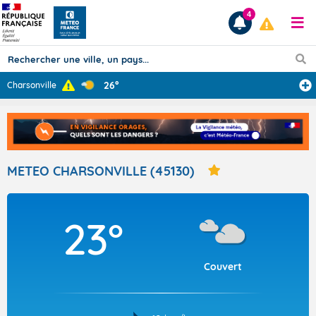
4
26°
Charsonville
Prévisions
TOUS LES RÉSULTATS
METEO CHARSONVILLE (45130)
Articles
23°
Couvert