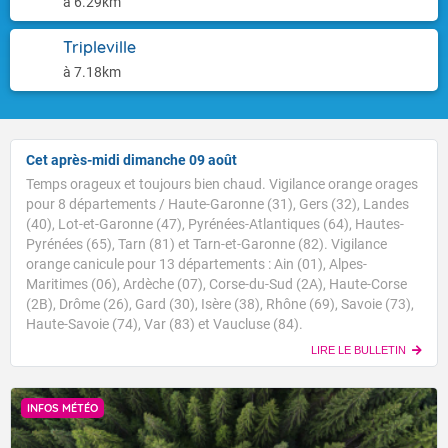
à 6.29km
Tripleville
à 7.18km
Cet après-midi dimanche 09 août
Temps orageux et toujours bien chaud. Vigilance orange orages
pour 8 départements / Haute-Garonne (31), Gers (32), Landes
(40), Lot-et-Garonne (47), Pyrénées-Atlantiques (64), Hautes-
Pyrénées (65), Tarn (81) et Tarn-et-Garonne (82). Vigilance
orange canicule pour 13 départements : Ain (01), Alpes-
Maritimes (06), Ardèche (07), Corse-du-Sud (2A), Haute-Corse
(2B), Drôme (26), Gard (30), Isère (38), Rhône (69), Savoie (73),
Haute-Savoie (74), Var (83) et Vaucluse (84).
LIRE LE BULLETIN
INFOS MÉTÉO