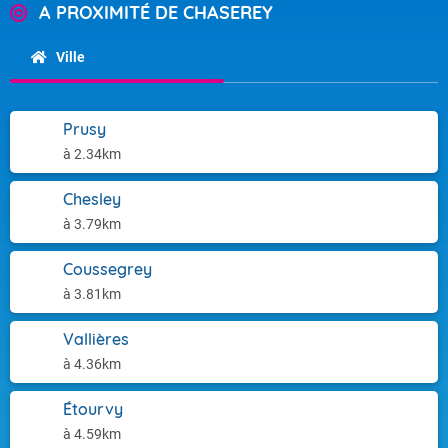
A PROXIMITÉ DE CHASEREY
Ville
Prusy
à 2.34km
Chesley
à 3.79km
Coussegrey
à 3.81km
Vallières
à 4.36km
Étourvy
à 4.59km