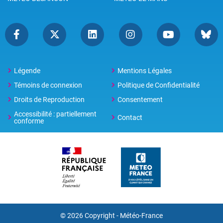
Légende
Mentions Légales
Témoins de connexion
Politique de Confidentialité
Droits de Reproduction
Consentement
Accessibilité : partiellement
Contact
conforme
© 2026 Copyright -
Météo-France