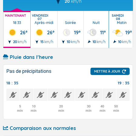
20
km/h
MAINTENANT
VENDREDI
SAMEDI
07
08
18:33
Après-midi
Soirée
Nuit
Matin
26°
26°
19°
11°
19°
20
km/h
15
km/h
10
km/h
10
km/h
10
km/h
Pluie dans l'heure
Pas de précipitations
METTRE À JOUR
18 : 35
19 : 35
5
10
20
30
40
50
min
min
min
min
min
min
Comparaison aux normales