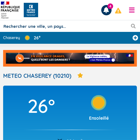
4
26°
Chaserey
Prévisions
TOUS LES RÉSULTATS
METEO CHASEREY (10210)
Articles
26°
Ensoleillé