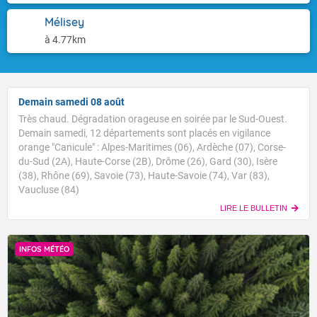
Mélisey
à 4.77km
Demain samedi 08 août
Très chaud. Dégradation orageuse en soirée par le Sud-Ouest.
Demain samedi, 12 départements sont placés en vigilance
orange "Canicule" : Alpes-Maritimes (06), Ardèche (07), Corse-
du-Sud (2A), Haute-Corse (2B), Drôme (26), Gard (30), Isère
(38), Rhône (69), Savoie (73), Haute-Savoie (74), Var (83),
Vaucluse (84)
LIRE LE BULLETIN
INFOS MÉTÉO