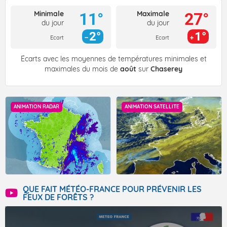
Minimale
Maximale
11°
27°
du jour
du jour
2°
1°
Ecart
Ecart
Écarts avec les moyennes de températures minimales et
maximales du mois de
août
sur
Chaserey
ANIMATION RADAR
ANIMATION SATELLITE
QUE FAIT MÉTÉO-FRANCE POUR PRÉVENIR LES
FEUX DE FORÊTS ?