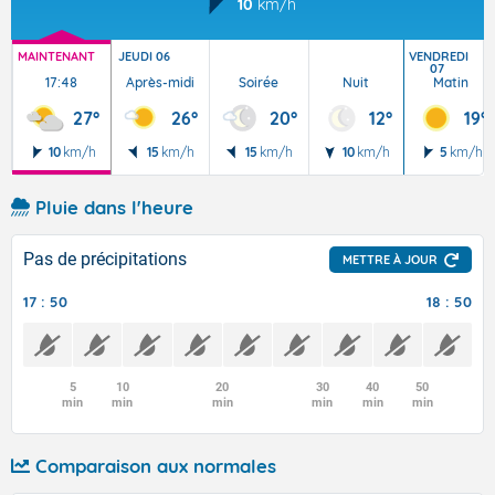
10
km/h
MAINTENANT
JEUDI 06
VENDREDI
07
17:48
Après-midi
Soirée
Nuit
Matin
27°
26°
20°
12°
19°
10
km/h
15
km/h
15
km/h
10
km/h
5
km/h
Pluie dans l'heure
Pas de précipitations
METTRE À JOUR
17 : 50
18 : 50
5
10
20
30
40
50
min
min
min
min
min
min
Comparaison aux normales