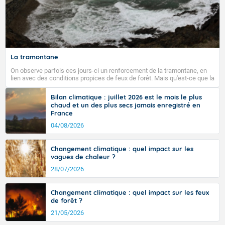
La tramontane
On observe parfois ces jours-ci un renforcement de la tramontane, en
lien avec des conditions propices de feux de forêt. Mais qu'est-ce que la
tramontane ? Quelles sont ses caractéristiques ? La tramontane est un
vent turbulent soufflant de secteur nord-ouest à nord, ou ouest à nord-
Bilan climatique : juillet 2026 est le mois le plus
ouest, dans un secteur qui part du Roussillon à la vallée de l’Aude et à
chaud et un des plus secs jamais enregistré en
l’ouest de l’Hérault. L’étymologie de ce vent vient du latin trasmontanus,
France
signifiant au-delà des monts, en allusion aux régions montagneuses
d’où provient ce vent.
04/08/2026
Changement climatique : quel impact sur les
vagues de chaleur ?
28/07/2026
Changement climatique : quel impact sur les feux
de forêt ?
21/05/2026