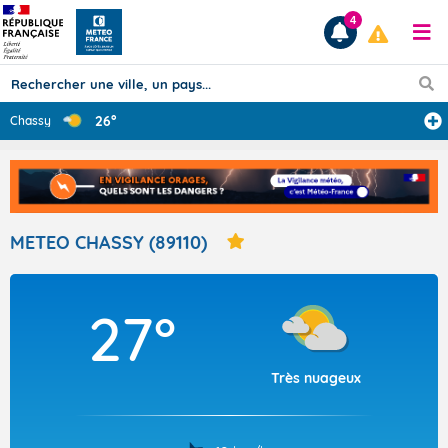
4
26°
Chassy
Prévisions
TOUS LES RÉSULTATS
METEO CHASSY (89110)
Articles
27°
Très nuageux