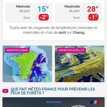
Minimale
Maximale
15°
28°
du jour
du jour
2°
1°
Ecart
Ecart
Écarts avec les moyennes de températures minimales et
maximales du mois de
août
sur
Chassy
ANIMATION RADAR
ANIMATION SATELLITE
QUE FAIT MÉTÉO-FRANCE POUR PRÉVENIR LES
FEUX DE FORÊTS ?