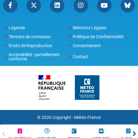
Légende
Mentions Légales
Témoins de connexion
Politique de Confidentialité
Droits de Reproduction
Consentement
Accessibilité : partiellement
Contact
conforme
© 2026 Copyright -
Météo-France