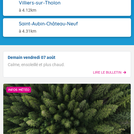
Villiers-sur-Tholon
à 4.12km
Saint-Aubin-Château-Neuf
à 4.31km
Demain vendredi 07 août
Calme, ensoleillé et plus chaud.
LIRE LE BULLETIN
INFOS MÉTÉO