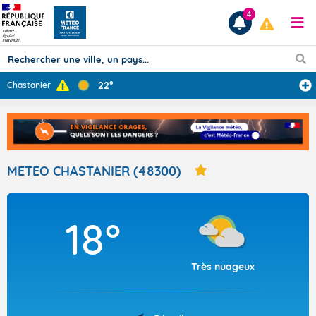
4
22°
Chastanier
Prévisions
TOUS LES RÉSULTATS
METEO CHASTANIER (48300)
Articles
18°
Très nuageux