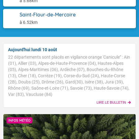
à 5.68km
Saint-Flour-de-Mercoire
à 6.52km
Aujourd'hui lundi 10 août
22 départements sont placés en vigilance orange 'Canicule" : Ain
(01), Allier (03), Alpes-de-Haute-Provence (04), Hautes-Alpes
(05), Alpes-Maritimes (06), Ardèche (07), Bouches-du-Rhône
(13), Cher (18), Corrèze (19), Corse-du-Sud (2A), Haute-Corse
(2B), Doubs (25), Drôme (26), Gard(30), Isère (38), Jura (39),
Rhône (69), Saône-et-Loire (71), Savoie (73), Haute-Savoie (74),
Var (83), Vaucluse (84)
LIRE LE BULLETIN
INFOS MÉTÉO