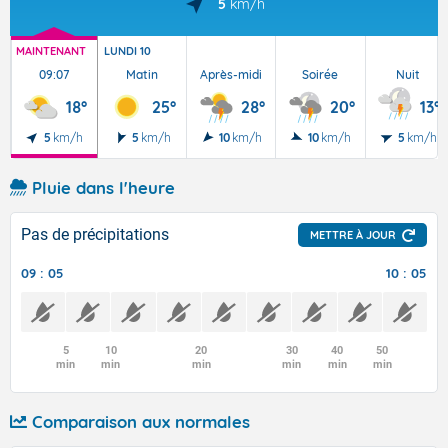
5
km/h
MAINTENANT
LUNDI 10
09:07
Matin
Après-midi
Soirée
Nuit
18°
25°
28°
20°
13°
5
km/h
5
km/h
10
km/h
10
km/h
5
km/h
Pluie dans l'heure
Pas de précipitations
METTRE À JOUR
09 : 05
10 : 05
5
10
20
30
40
50
min
min
min
min
min
min
Comparaison aux normales