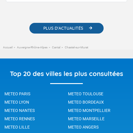
publications. Vous y trouverez également des liens utiles vers nos
contenus pédagogiques concernant les phénomènes
météorologiques et des informations scientifiques sur le
changement climatique.
PLUS D'ACTUALITÉS
Accueil
Auvergne-Rhône-Alpes
Cantal
Chastel-sur-Murat
Top 20 des villes les plus consultées
METEO PARIS
METEO TOULOUSE
METEO LYON
METEO BORDEAUX
METEO NANTES
METEO MONTPELLIER
METEO RENNES
METEO MARSEILLE
METEO LILLE
METEO ANGERS