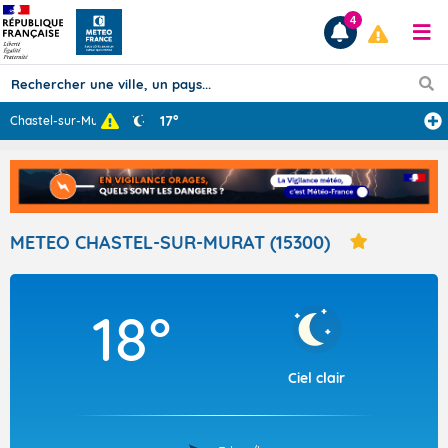
4
17°
Chastel-sur-Mur
...
Prévisions
TOUS LES RÉSULTATS
METEO CHASTEL-SUR-MURAT (15300)
Articles
18°
Ciel clair