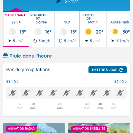
5
km/h
MAINTENANT
VENDREDI
SAMEDI
07
08
22:54
Soirée
Nuit
Matin
Après-midi
18°
16°
13°
20°
30°
5
km/h
5
km/h
5
km/h
5
km/h
10
km/h
Pluie dans l'heure
Pas de précipitations
METTRE À JOUR
22 : 55
23 : 55
5
10
20
30
40
50
min
min
min
min
min
min
ANIMATION RADAR
ANIMATION SATELLITE